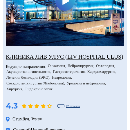
КЛИНИКА ЛИВ УЛУС (LIV HOSPITAL ULUS)
Онкология
Нейрохирургия
Ортопедия
Ведущие направления:
Акушерство и гинекология
Гастроэнтерология
Кардиохирургия
Лечения бесплодия (ЭКО)
Неврология
Сосудистая хирургия (Флебология)
Урология и нефрология
Хирургия
Эндокринология
4.3
42 отзывов
Стамбул
,
Турция
Средний
Ценовой уровень