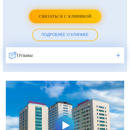
Фатих Айдоган (Fatih Aydogan)
Хале Башак Чалар (Hale Basak Caglar)
СВЯЗАТЬСЯ С КЛИНИКОЙ
Хамдулла Созен (Hamdullah Sozen)
ПОДРОБНЕЕ О КЛИНИКЕ
Эркан Доган (Erkan Dogan)
Яков Шехтер (Jacob Schechter)
Отзывы