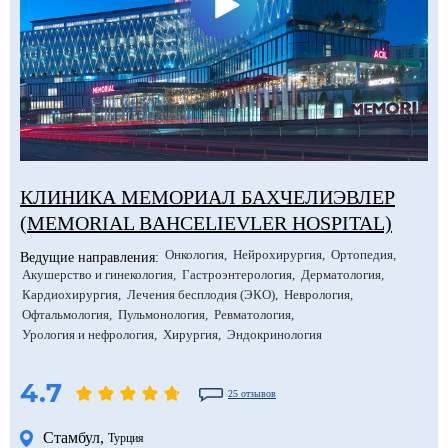
КЛИНИКА МЕМОРИАЛ БАХЧЕЛИЭВЛЕР
(MEMORIAL BAHCELIEVLER HOSPITAL)
Онкология
Нейрохирургия
Ортопедия
Ведущие направления:
Акушерство и гинекология
Гастроэнтерология
Дерматология
Кардиохирургия
Лечения бесплодия (ЭКО)
Неврология
Офтальмология
Пульмонология
Ревматология
Урология и нефрология
Хирургия
Эндокринология
4.7
25 отзывов
Стамбул
,
Турция