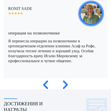
Моше Паппа (Moshe Pappa)
Шломи Константини (Shlomi Constantini)
Сегев Эйтан (Segev Eitan)
RONIT SADE
Мустафа Оздоган (Mustafa Ozdogan)
Шломо Давидович (Shlomo Davidovich)
Халук Чабук (Haluk Cabuk)
Озкан Йилдиз (Ozkan Yildiz)
Эли Ашкенази (Eli Ashkenazi)
Эльханан Лугер (Elhanan Luger)
операция на позвоночнике
Саваш Туна (Savas Tuna)
Я перенесла операцию на позвоночнике в
Семих Халезероглу (Semih Halezeroglu)
ортопедическом отделении клиники Асаф ха Рофе,
получила теплое лечение и хороший уход. Особая
Серкан Кескин (Serkan Keskin)
благодарность врачу Игалю Мировскому за
профессиональное и чуткое общение.
Серкан Эрканли (Serkan Erkanli)
Сиван Шамаи (Sivan Shamai)
Тамар Сафра (Tamar Safra)
Тахсин Озатли (Tahsin Ozatli)
ДОСТИЖЕНИЯ И
Умут Демирджи (Umut Demirci)
НАГРАДЫ