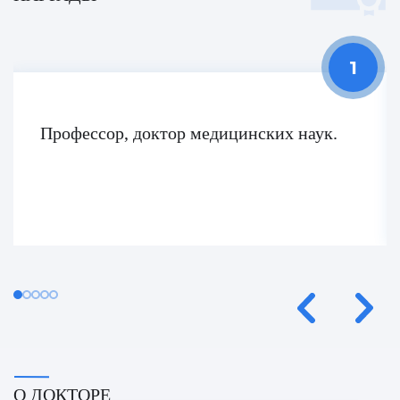
Фатих Айдоган (Fatih Aydogan)
Хале Башак Чалар (Hale Basak Caglar)
Хамдулла Созен (Hamdullah Sozen)
Эркан Доган (Erkan Dogan)
Профессор, доктор медицинских наук.
Яков Шехтер (Jacob Schechter)
О ДОКТОРЕ