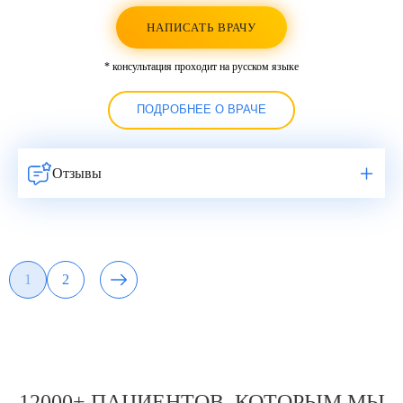
НАПИСАТЬ ВРАЧУ
* консультация проходит на русском языке
ПОДРОБНЕЕ О ВРАЧЕ
Отзывы
Навигация
1
2
Страница
Страница
по
записям
12000+ ПАЦИЕНТОВ, КОТОРЫМ МЫ