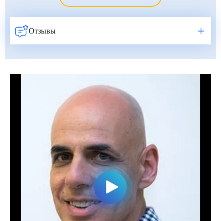
Фатих Айдоган (Fatih Aydogan)
Хале Башак Чалар (Hale Basak Caglar)
Отзывы
Хамдулла Созен (Hamdullah Sozen)
Эркан Доган (Erkan Dogan)
Яков Шехтер (Jacob Schechter)