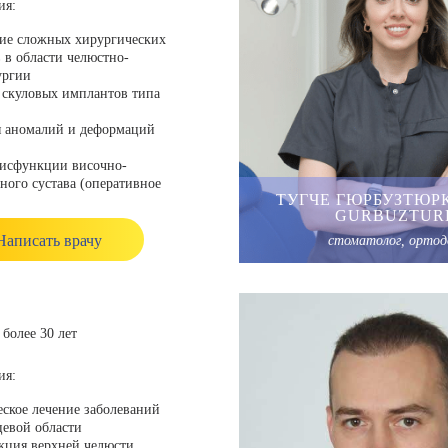
ия:
ие сложных хирургических
 в области челюстно-
ургии
 скуловых имплантов типа
я аномалий и деформаций
дисфункции височно-
ого сустава (оперативное
ТУГЧЕ ГЮРБУЗТЮР
во TMJ)
GURBUZTUR
кая реконструкция лица
Написать врачу
стоматолог, орто
гг. – обучение на
еском факультете
 Хаджеттепе, Анкара
более 30 лет
ное профессиональное
ия:
 гг. – специализация по
ское лечение заболеваний
цевой хирургии, Университет
евой области
кция верхней челюсти