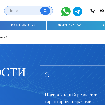
КЛИНИКИ
ДОКТОРА
)
dation»
ery)
oglu)
ЮСТИ
Превосходный результат
гарантирован врачами,