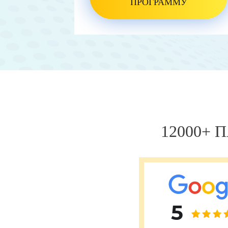
ПРОГРАММУ
Хале Башак Чалар (Hale Basak Caglar)
Хамдулла Созен (Hamdullah Sozen)
Эркан Доган (Erkan Dogan)
Яков Шехтер (Jacob Schechter)
12000+
5