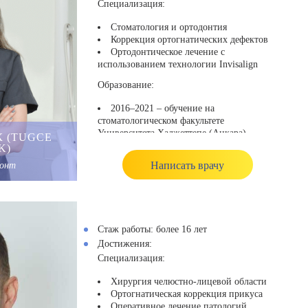
Cпециализация:
Стоматология и ортодонтия
Коррекция ортогнатических дефектов
Ортодонтическое лечение с
использованием технологии Invisalign
Образование:
2016–2021 – обучение на
стоматологическом факультете
Университета Хаджеттепе (Анкара)
К (TUGCE
С 2022 – углубленная специализация
K)
по ортодонтии в Университете Окан
Написать врачу
донт
(Стамбул)
Клиническая практика:
С октября 2022 – стоматолог в
Memorial Hospital (Стамбул)
Стаж работы:
более 16 лет
С марта 2023 – стоматолог-ортодонт,
Достижения:
соучредитель и главный врач клиники
Cпециализация:
Hospitaprime (Стамбул)
Хирургия челюстно-лицевой области
Ортогнатическая коррекция прикуса
Оперативное лечение патологий