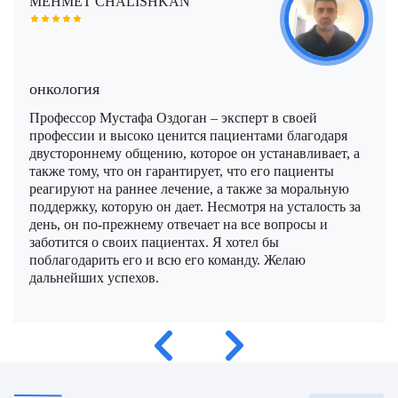
MEHMET CHALISHKAN
Моше Паппа (Moshe Pappa)
Шломи Константини (Shlomi Constantini)
Сегев Эйтан (Segev Eitan)
Мустафа Оздоган (Mustafa Ozdogan)
Шломо Давидович (Shlomo Davidovich)
Халук Чабук (Haluk Cabuk)
онкология
Озкан Йилдиз (Ozkan Yildiz)
Эли Ашкенази (Eli Ashkenazi)
Эльханан Лугер (Elhanan Luger)
Профессор Мустафа Оздоган – эксперт в своей
Саваш Туна (Savas Tuna)
профессии и высоко ценится пациентами благодаря
двустороннему общению, которое он устанавливает, а
Семих Халезероглу (Semih Halezeroglu)
также тому, что он гарантирует, что его пациенты
реагируют на раннее лечение, а также за моральную
Серкан Кескин (Serkan Keskin)
поддержку, которую он дает. Несмотря на усталость за
день, он по-прежнему отвечает на все вопросы и
Серкан Эрканли (Serkan Erkanli)
заботится о своих пациентах. Я хотел бы
поблагодарить его и всю его команду. Желаю
Сиван Шамаи (Sivan Shamai)
дальнейших успехов.
Тамар Сафра (Tamar Safra)
Тахсин Озатли (Tahsin Ozatli)
Умут Демирджи (Umut Demirci)