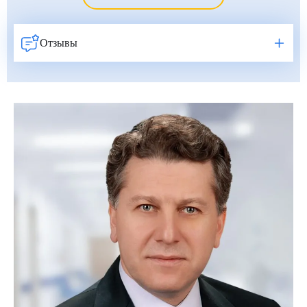
Фатих Айдоган (Fatih Aydogan)
Хале Башак Чалар (Hale Basak Caglar)
Отзывы
Хамдулла Созен (Hamdullah Sozen)
Эркан Доган (Erkan Dogan)
Яков Шехтер (Jacob Schechter)