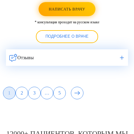
НАПИСАТЬ ВРАЧУ
* консультация проходит на русском языке
ПОДРОБНЕЕ О ВРАЧЕ
Отзывы
Навигация
1
2
3
…
5
Страница
Страница
Страница
Страница
по
записям
12000+ ПАЦИЕНТОВ, КОТОРЫМ МЫ