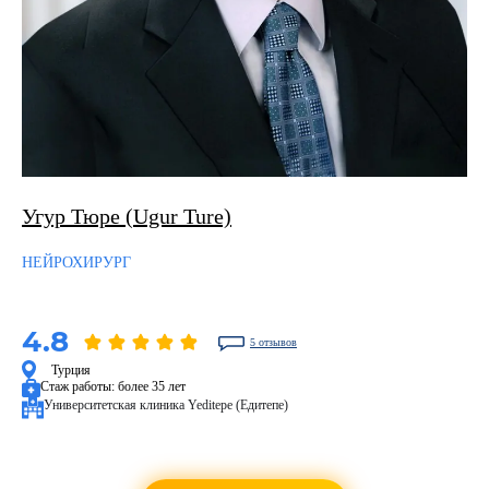
Угур Тюре (Ugur Ture)
НЕЙРОХИРУРГ
4.8
5 отзывов
Турция
Стаж работы:
более 35 лет
Университетская клиника Yeditepe (Едитепе)