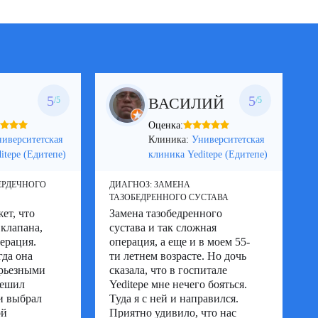
5
5
Л
ВАСИЛИЙ
/5
/5
Оценка:
иверситетская
Клиника:
Университетская
itepe (Едитепе)
клиника Yeditepe (Едитепе)
ЕРДЕЧНОГО
ДИАГНОЗ:
ЗАМЕНА
Д
ТАЗОБЕДРЕННОГО СУСТАВА
С
ет, что
Замена тазобедренного
В
 клапана,
сустава и так сложная
д
перация.
операция, а еще и в моем 55-
п
гда она
ти летнем возрасте. Но дочь
с
ерьезными
сказала, что в госпитале
у
решил
Yeditepe мне нечего бояться.
Y
 и выбрал
Туда я с ней и направился.
о
ой
Приятно удивило, что нас
м