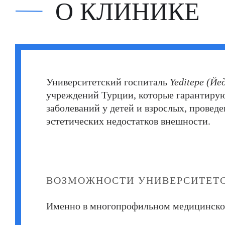
О КЛИНИКЕ
Хале Башак Чалар (Hale Basak Caglar)
Хамдулла Созен (Hamdullah Sozen)
Эркан Доган (Erkan Dogan)
Яков Шехтер (Jacob Schechter)
Университетский госпиталь
Yeditepe (Йе
учреждений Турции, которые гарантирую
заболеваний у детей и взрослых, прове
эстетических недостатков внешности.
ВОЗМОЖНОСТИ УНИВЕРСИТЕТС
Именно в многопрофильном медицинском 