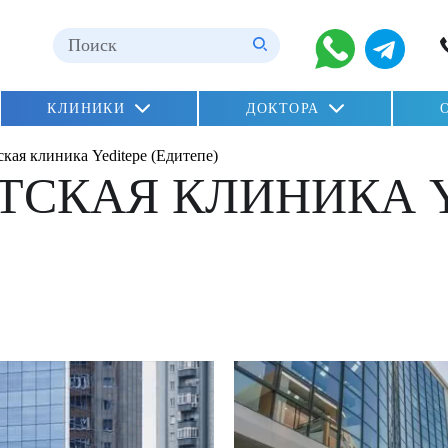
КЛИНИКИ
ДОКТОРА
)
dation»
кая клиника Yeditepe (Едитепе)
oglu)
ТСКАЯ КЛИНИКА 