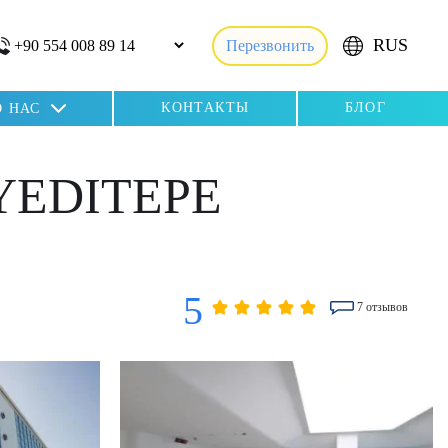
RUS
Перезвонить
КОНТАКТЫ
БЛОГ
О НАС
YEDITEPE
5
7 отзывов