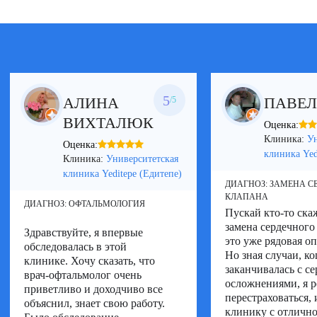
5
АЛИНА
ПАВЕ
/5
ВИХТАЛЮК
Оценка:
Клиника:
Ун
Оценка:
клиника Yed
Клиника:
Университетская
клиника Yeditepe (Едитепе)
ДИАГНОЗ:
ЗАМЕНА С
КЛАПАНА
ДИАГНОЗ:
ОФТАЛЬМОЛОГИЯ
Пускай кто-то скаж
замена сердечного
Здравствуйте, я впервые
это уже рядовая о
обследовалась в этой
Но зная случаи, ко
клинике. Хочу сказать, что
заканчивалась с с
врач-офтальмолог очень
осложнениями, я 
приветливо и доходчиво все
перестраховаться,
объяснил, знает свою работу.
клинику с отличн