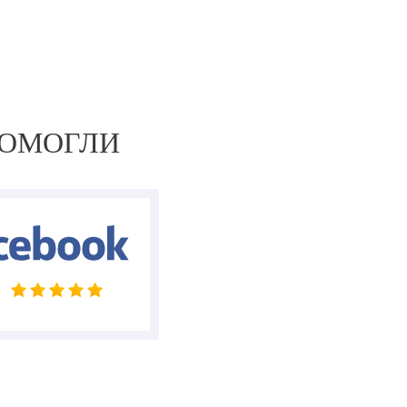
внимательному и очень
приятному врачу, а также
Роману — он и пошутит с
тобой, и поддержит, и проводит
в самый сладкий сон.
ПОМОГЛИ