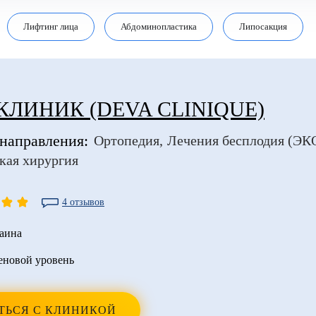
Лифтинг лица
Абдоминопластика
Липосакция
КЛИНИК (DEVA CLINIQUE)
направления:
Ортопедия
Лечения бесплодия (ЭК
кая хирургия
4 отзывов
аина
еновой уровень
ТЬСЯ С КЛИНИКОЙ