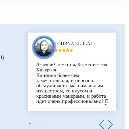
LOUBNA ELJILALI
О)
Лечение Стоматита, Косметическая
Хирургия
Клиника более чем
замечательная, и персонал
обслуживает с максимальным
изяществом, со вкусом и
красивыми манерами, и работа
идет очень профессионально! Я
советую всем иметь дело с этой
клиникой. №1 в Киеве и во
всем мире по стоматиту и
косметической хирургии. Я
очень впечатлена результатами,