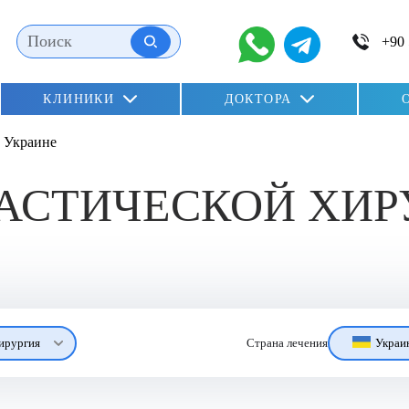
КЛИНИКИ
ДОКТОРА
)
dation»
в Украине
oglu)
АСТИЧЕСКОЙ ХИР
ирургия
Украи
Страна лечения