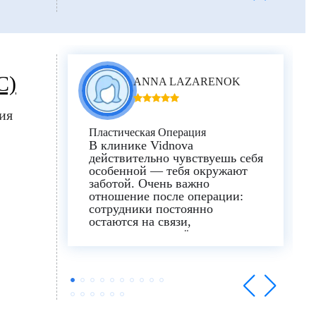
которые я получила.
C)
ANNA LAZARENOK
ия
Пластическая Операция
В клинике Vidnova
действительно чувствуешь себя
особенной — тебя окружают
заботой. Очень важно
отношение после операции:
сотрудники постоянно
остаются на связи,
интересуются, всё ли в
порядке, и напоминают о
следующем визите!
Особая благодарность Ивану
Кононихину —
профессиональному,