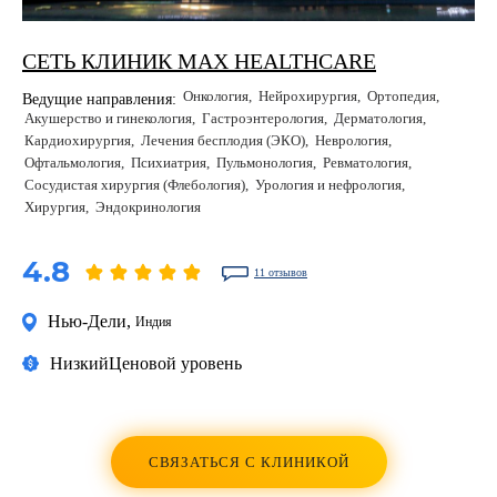
СЕТЬ КЛИНИК MAX HEALTHCARE
Онкология
Нейрохирургия
Ортопедия
Ведущие направления:
Акушерство и гинекология
Гастроэнтерология
Дерматология
Кардиохирургия
Лечения бесплодия (ЭКО)
Неврология
Офтальмология
Психиатрия
Пульмонология
Ревматология
Сосудистая хирургия (Флебология)
Урология и нефрология
Хирургия
Эндокринология
4.8
11 отзывов
Нью-Дели
,
Индия
Низкий
Ценовой уровень
СВЯЗАТЬСЯ С КЛИНИКОЙ