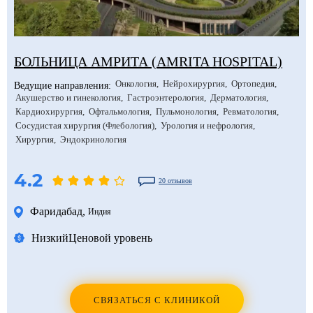
БОЛЬНИЦА АМРИТА (AMRITA HOSPITAL)
Онкология
Нейрохирургия
Ортопедия
Ведущие направления:
Акушерство и гинекология
Гастроэнтерология
Дерматология
Кардиохирургия
Офтальмология
Пульмонология
Ревматология
Сосудистая хирургия (Флебология)
Урология и нефрология
Хирургия
Эндокринология
4.2
20 отзывов
Фаридабад
,
Индия
Низкий
Ценовой уровень
СВЯЗАТЬСЯ С КЛИНИКОЙ