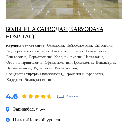
БОЛЬНИЦА САРВОДАЯ (SARVODAYA
HOSPITAL)
Онкология
Нейрохирургия
Ортопедия
Ведущие направления:
Акушерство и гинекология
Гастроэнтерология
Гематология
Гепатология
Дерматология
Кардиохирургия
Неврология
Оториноларингология
Офтальмология
Проктология
Психиатрия
Пульмонология
Радиология
Ревматология
Сосудистая хирургия (Флебология)
Урология и нефрология
Хирургия
Эндокринология
4.6
12 отзывов
Фаридабад
,
Индия
Низкий
Ценовой уровень