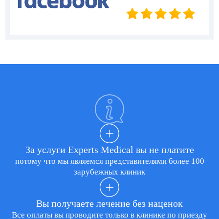
За услуги Experts Medical вы не платите
потому что мы являемся представителями более 100
зарубежных клиник
Вы получаете лечение без наценок
Все оплаты вы проводите только в клинике по приезду