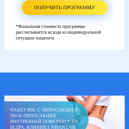
Фатих Айдоган (Fatih Aydogan)
ПОЛУЧИТЬ ПРОГРАММУ
Хале Башак Чалар (Hale Basak Caglar)
*Финальная стоимость программы
Хамдулла Созен (Hamdullah Sozen)
рассчитывается исходя из индивидуальной
ситуации пациента
Эркан Доган (Erkan Dogan)
Яков Шехтер (Jacob Schechter)
ПАКЕТ BBL С ЛИПОСАКЦИЕЙ
360 И ЛИПОСАКЦИЯ
ВНУТРЕННЕЙ ПОВЕРХНОСТИ
БЕДРА, КЛИНИКА NISANTASI