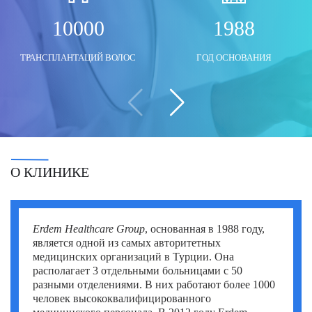
Моше Паппа (Moshe Pappa)
Шломи Константини (Shlomi Constantini)
Сегев Эйтан (Segev Eitan)
10000
1988
Мустафа Оздоган (Mustafa Ozdogan)
Шломо Давидович (Shlomo Davidovich)
Халук Чабук (Haluk Cabuk)
ТРАНСПЛАНТАЦИЙ ВОЛОС
ГОД ОСНОВАНИЯ
Озкан Йилдиз (Ozkan Yildiz)
Эли Ашкенази (Eli Ashkenazi)
Эльханан Лугер (Elhanan Luger)
Саваш Туна (Savas Tuna)
Семих Халезероглу (Semih Halezeroglu)
Серкан Кескин (Serkan Keskin)
О КЛИНИКЕ
Серкан Эрканли (Serkan Erkanli)
Сиван Шамаи (Sivan Shamai)
Erdem Healthcare Group
, основанная в 1988 году,
Тамар Сафра (Tamar Safra)
является одной из самых авторитетных
медицинских организаций в Турции. Она
Тахсин Озатли (Tahsin Ozatli)
располагает 3 отдельными больницами с 50
разными отделениями. В них работают более 1000
Умут Демирджи (Umut Demirci)
человек высококвалифицированного