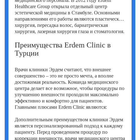
медицинского персонала. В 2012 году Erdem
Фатих Айдоган (Fatih Aydogan)
Healthcare Group открыла отдельный центр
эстетической медицины в Стамбуле. Основными
Хале Башак Чалар (Hale Basak Caglar)
направлениями его работы являются пластическая
хирургия, пересадка волос, бариатрическая
Хамдулла Созен (Hamdullah Sozen)
хирургия, лазерная хирургия глаза и стоматология.
Эркан Доган (Erkan Dogan)
Преимущества Erdem Clinic в
Турции
Яков Шехтер (Jacob Schechter)
Врачи клиники Эрдем считают, что внешнее
совершенство – это не просто мечта, а вполне
достижимая реальность. Команда медицинского
центра делает все возможное, чтобы процедуры по
улучшению внешности проходили максимально
эффективно и комфортно для пациентов.
Главными плюсами Erdem Clinic являются:
Дополнительным преимуществом клиники Эрдем
является персонализированный подход к каждому
пациенту. Перед проведением процедур по
коррекции внешности, врачи медицинского центра