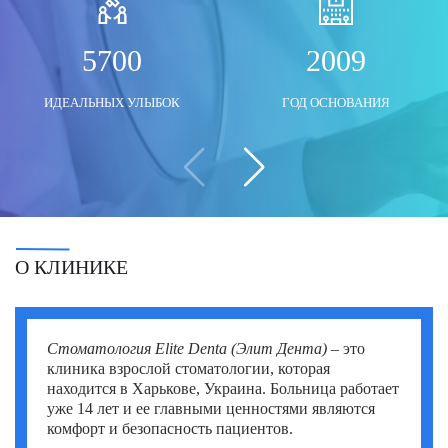
Моше Паппа (Moshe Pappa)
Шломи Константини (Shlomi Constantini)
Сегев Эйтан (Segev Eitan)
5700
2009
Мустафа Оздоган (Mustafa Ozdogan)
Шломо Давидович (Shlomo Davidovich)
Халук Чабук (Haluk Cabuk)
ИДЕАЛЬНЫХ УЛЫБОК
ГОД ОСНОВАНИЯ
Озкан Йилдиз (Ozkan Yildiz)
Эли Ашкенази (Eli Ashkenazi)
Эльханан Лугер (Elhanan Luger)
Саваш Туна (Savas Tuna)
Семих Халезероглу (Semih Halezeroglu)
Серкан Кескин (Serkan Keskin)
Серкан Эрканли (Serkan Erkanli)
О КЛИНИКЕ
Сиван Шамаи (Sivan Shamai)
Тамар Сафра (Tamar Safra)
Стоматология Elite Denta (Элит Дента)
– это
клиника взрослой стоматологии, которая
Тахсин Озатли (Tahsin Ozatli)
находится в Харькове, Украина. Больница работает
уже 14 лет и ее главными ценностями являются
Умут Демирджи (Umut Demirci)
комфорт и безопасность пациентов.