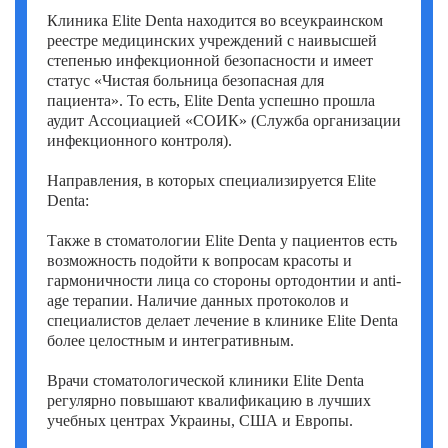
Фатих Айдоган (Fatih Aydogan)
Клиника Elite Denta находится во всеукраинском
реестре медицинских учреждений с наивысшей
Хале Башак Чалар (Hale Basak Caglar)
степенью инфекционной безопасности и имеет
статус «Чистая больница безопасная для
Хамдулла Созен (Hamdullah Sozen)
пациента». То есть, Elite Denta успешно прошла
аудит Ассоциацией «СОИК» (Служба организации
Эркан Доган (Erkan Dogan)
инфекционного контроля).
Яков Шехтер (Jacob Schechter)
Направления, в которых специализируется Elite
Denta:
Также в стоматологии Elite Denta у пациентов есть
возможность подойти к вопросам красоты и
гармоничности лица со стороны ортодонтии и anti-
age терапии. Наличие данных протоколов и
специалистов делает лечение в клинике Elite Denta
более целостным и интегративным.
Врачи стоматологической клиники Elite Denta
регулярно повышают квалификацию в лучших
учебных центрах Украины, США и Европы.