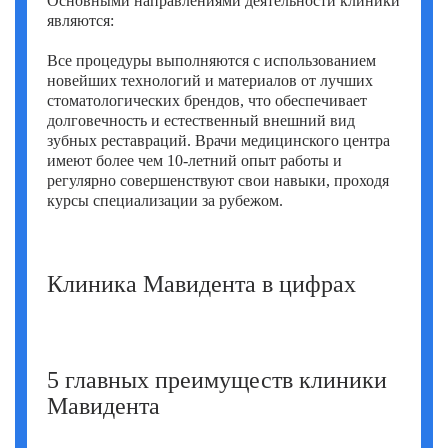
Основными направлениями деятельности клиники
Фатих Айдоган (Fatih Aydogan)
являются:
Хале Башак Чалар (Hale Basak Caglar)
Все процедуры выполняются с использованием
новейших технологий и материалов от лучших
Хамдулла Созен (Hamdullah Sozen)
стоматологических брендов, что обеспечивает
долговечность и естественный внешний вид
Эркан Доган (Erkan Dogan)
зубных реставраций. Врачи медицинского центра
имеют более чем 10-летний опыт работы и
Яков Шехтер (Jacob Schechter)
регулярно совершенствуют свои навыки, проходя
курсы специализации за рубежом.
Клиника Мавидента в цифрах
5 главных преимуществ клиники
Мавидента