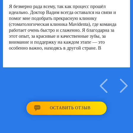
Я безмерно рада всему, так как процесс прошёл
идеально. Доктор Вадим всегда оставался на связи и
помог мне подобрать прекрасную клинику
(стоматологическая клиника Mavidenta), где команда
работает очень быстро и слаженно. Я благодарна за
этот опыт, за красивые и качественные зубы, за
внимание и поддержку на каждом этапе — это
особенно важно, находясь в другой стране. В
будущем, если мне понадобится медицинская
помощь, я с уверенностью обращусь к координатору
доктору Вадиму компании EXPERTS MEDICAL.
Рекомендую всем, кто ещё сомневается, попробовать
— уверена, что вы останетесь довольны
профессионализмом и заботой доктора Вадима.
Отзыв опубликовано в профиле Experts Medical на
ОСТАВИТЬ ОТЗЫВ
Trustpilot.
01/05/2025