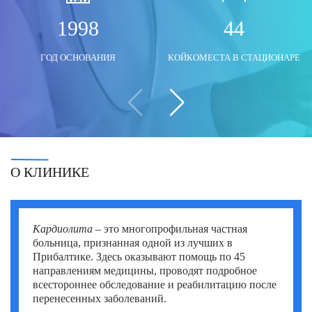
Моше Паппа (Moshe Pappa)
Шломи Константини (Shlomi Constantini)
Сегев Эйтан (Segev Eitan)
1998
44
Мустафа Оздоган (Mustafa Ozdogan)
Шломо Давидович (Shlomo Davidovich)
Профессор Халук Чабук (Haluk Cabuk)
ГОД ОСНОВАНИЯ
КОЙКОМЕСТА В СТАЦИОНАРЕ
Озкан Йилдиз (Ozkan Yildiz)
Эли Ашкенази (Eli Ashkenazi)
Эльханан Лугер (Elhanan Luger)
Саваш Туна (Savas Tuna)
Семих Халезероглу (Semih Halezeroglu)
Серкан Кескин (Serkan Keskin)
О КЛИНИКЕ
Серкан Эрканли (Serkan Erkanli)
Сиван Шамаи (Sivan Shamai)
Кардиолита
– это многопрофильная частная
Тамар Сафра (Tamar Safra)
больница, признанная одной из лучших в
Прибалтике. Здесь оказывают помощь по 45
Тахсин Озатлы (Tahsin Ozatli)
направлениям медицины, проводят подробное
всестороннее обследование и реабилитацию после
Умут Демирджи (Umut Demirci)
перенесенных заболеваний.