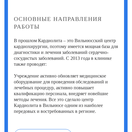
Фатих Айдоган (Fatih Aydogan)
Хале Башак Чалар (Hale Basak Caglar)
ОСНОВНЫЕ НАПРАВЛЕНИЯ
РАБОТЫ
Хамдулла Созен (Hamdullah Sozen)
Эркан Доган (Erkan Dogan)
В прошлом Кардиолита – это Вильнюсский центр
кардиохирургии, поэтому имеется мощная база для
Яков Шехтер (Jacob Schechter)
диагностики и лечения заболеваний сердечно-
сосудистых заболеваний. С 2013 года в клинике
также проводят:
Учреждение активно обновляет медицинское
оборудование для проведения обследований и
лечебных процедур, активно повышает
квалификацию персонала, внедряет новейшие
методы лечения. Все это сделало центр
Кардиолита в Вильнюсе одним из наиболее
передовых и востребованных в регионе.