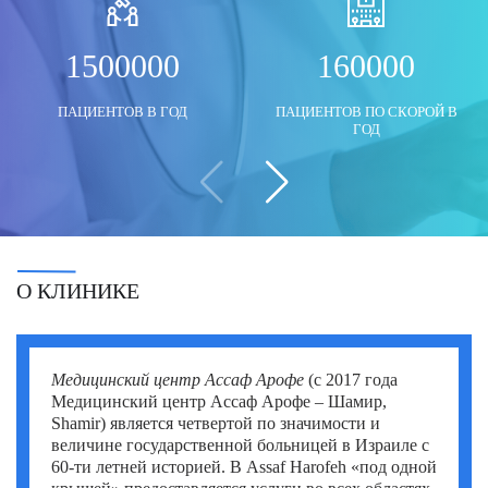
Моше Паппа (Moshe Pappa)
Шломи Константини (Shlomi Constantini)
Сегев Эйтан (Segev Eitan)
1500000
160000
Мустафа Оздоган (Mustafa Ozdogan)
Шломо Давидович (Shlomo Davidovich)
Халук Чабук (Haluk Cabuk)
ПАЦИЕНТОВ В ГОД
ПАЦИЕНТОВ ПО СКОРОЙ В
Озкан Йилдиз (Ozkan Yildiz)
Эли Ашкенази (Eli Ashkenazi)
Эльханан Лугер (Elhanan Luger)
ГОД
Саваш Туна (Savas Tuna)
Семих Халезероглу (Semih Halezeroglu)
Серкан Кескин (Serkan Keskin)
Серкан Эрканли (Serkan Erkanli)
О КЛИНИКЕ
Сиван Шамаи (Sivan Shamai)
Тамар Сафра (Tamar Safra)
Медицинский центр Ассаф Арофе
(с 2017 года
Медицинский центр Ассаф Арофе – Шамир,
Тахсин Озатли (Tahsin Ozatli)
Shamir) является четвертой по значимости и
величине государственной больницей в Израиле с
Умут Демирджи (Umut Demirci)
60-ти летней историей. В Assaf Harofeh «под одной