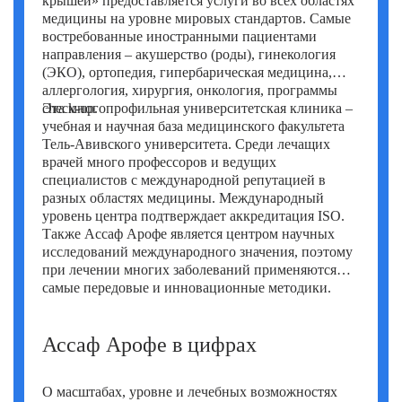
крышей» предоставляется услуги во всех областях
Фатих Айдоган (Fatih Aydogan)
медицины на уровне мировых стандартов. Самые
востребованные иностранными пациентами
Хале Башак Чалар (Hale Basak Caglar)
направления – акушерство (роды), гинекология
(ЭКО), ортопедия, гипербарическая медицина,
Хамдулла Созен (Hamdullah Sozen)
аллергология, хирургия, онкология, программы
check-up.
Эта многопрофильная университетская клиника –
Эркан Доган (Erkan Dogan)
учебная и научная база медицинского факультета
Тель-Авивского университета. Среди лечащих
Яков Шехтер (Jacob Schechter)
врачей много профессоров и ведущих
специалистов с международной репутацией в
разных областях медицины. Международный
уровень центра подтверждает аккредитация ISO.
Также Ассаф Арофе является центром научных
исследований международного значения, поэтому
при лечении многих заболеваний применяются
самые передовые и инновационные методики.
Ассаф Арофе в цифрах
О масштабах, уровне и лечебных возможностях