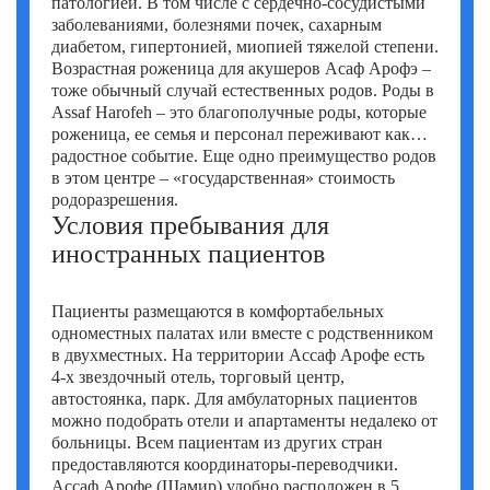
патологией. В том числе с сердечно-сосудистыми
заболеваниями, болезнями почек, сахарным
диабетом, гипертонией, миопией тяжелой степени.
Возрастная роженица для акушеров Асаф Арофэ –
тоже обычный случай естественных родов. Роды в
Assaf Harofeh – это благополучные роды, которые
роженица, ее семья и персонал переживают как
радостное событие. Еще одно преимущество родов
в этом центре – «государственная» стоимость
родоразрешения.
Условия пребывания для
иностранных пациентов
Пациенты размещаются в комфортабельных
одноместных палатах или вместе с родственником
в двухместных. На территории Ассаф Арофе есть
4-х звездочный отель, торговый центр,
автостоянка, парк. Для амбулаторных пациентов
можно подобрать отели и апартаменты недалеко от
больницы. Всем пациентам из других стран
предоставляются координаторы-переводчики.
Ассаф Арофе (Шамир) удобно расположен в 5