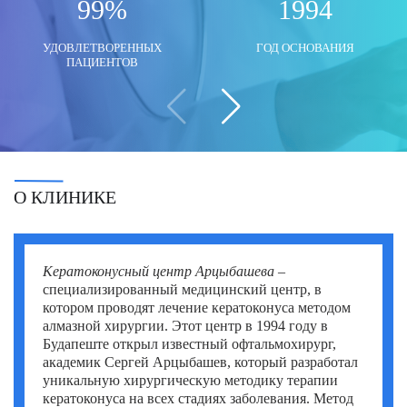
99%
1994
Моше Паппа (Moshe Pappa)
Шломи Константини (Shlomi Constantini)
Сегев Эйтан (Segev Eitan)
УДОВЛЕТВОРЕННЫХ
ГОД ОСНОВАНИЯ
Мустафа Оздоган (Mustafa Ozdogan)
Шломо Давидович (Shlomo Davidovich)
Халук Чабук (Haluk Cabuk)
ПАЦИЕНТОВ
Озкан Йилдиз (Ozkan Yildiz)
Эли Ашкенази (Eli Ashkenazi)
Эльханан Лугер (Elhanan Luger)
Саваш Туна (Savas Tuna)
Семих Халезероглу (Semih Halezeroglu)
О КЛИНИКЕ
Серкан Кескин (Serkan Keskin)
Серкан Эрканли (Serkan Erkanli)
Кератоконусный центр Арцыбашева
–
Сиван Шамаи (Sivan Shamai)
специализированный медицинский центр, в
котором проводят лечение кератоконуса методом
Тамар Сафра (Tamar Safra)
алмазной хирургии. Этот центр в 1994 году в
Будапеште открыл известный офтальмохирург,
Тахсин Озатли (Tahsin Ozatli)
академик Сергей Арцыбашев, который разработал
уникальную хирургическую методику терапии
Умут Демирджи (Umut Demirci)
кератоконуса на всех стадиях заболевания. Метод