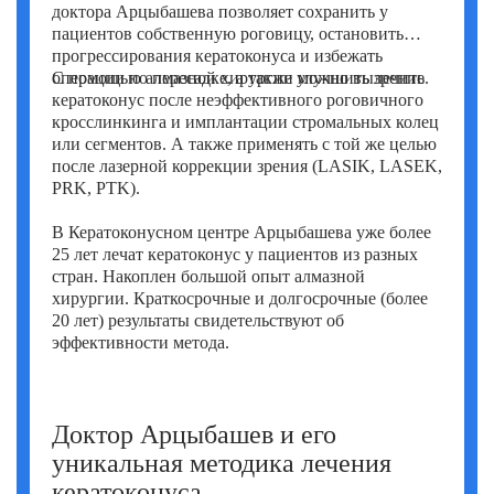
доктора Арцыбашева позволяет сохранить у
Фатих Айдоган (Fatih Aydogan)
пациентов собственную роговицу, остановить
прогрессирования кератоконуса и избежать
Хале Башак Чалар (Hale Basak Caglar)
операции по пересадке, а также улучшить зрение.
С помощью алмазной хирургии можно вылечить
кератоконус после неэффективного роговичного
Хамдулла Созен (Hamdullah Sozen)
кросслинкинга и имплантации стромальных колец
или сегментов. А также применять с той же целью
Эркан Доган (Erkan Dogan)
после лазерной коррекции зрения (LASIK, LASEK,
PRK, PTK).
Яков Шехтер (Jacob Schechter)
В Кератоконусном центре Арцыбашева уже более
25 лет лечат кератоконус у пациентов из разных
стран. Накоплен большой опыт алмазной
хирургии. Краткосрочные и долгосрочные (более
20 лет) результаты свидетельствуют об
эффективности метода.
Доктор Арцыбашев и его
уникальная методика лечения
кератоконуса