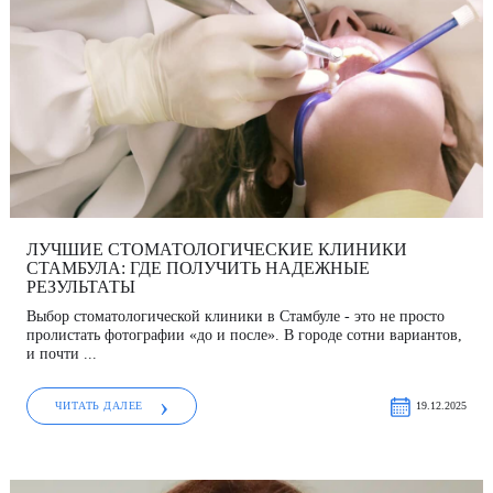
Фатих Айдоган (Fatih Aydogan)
Хале Башак Чалар (Hale Basak Caglar)
Хамдулла Созен (Hamdullah Sozen)
Эркан Доган (Erkan Dogan)
Яков Шехтер (Jacob Schechter)
ЛУЧШИЕ СТОМАТОЛОГИЧЕСКИЕ КЛИНИКИ
СТАМБУЛА: ГДЕ ПОЛУЧИТЬ НАДЕЖНЫЕ
РЕЗУЛЬТАТЫ
Выбор стоматологической клиники в Стамбуле - это не просто
пролистать фотографии «до и после». В городе сотни вариантов,
и почти ...
ЧИТАТЬ ДАЛЕЕ
19.12.2025