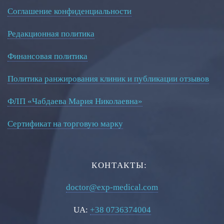
Фатих Айдоган (Fatih Aydogan)
Соглашение конфиденциальности
Хале Башак Чалар (Hale Basak Caglar)
Редакционная политика
Хамдулла Созен (Hamdullah Sozen)
Финансовая политика
Эркан Доган (Erkan Dogan)
Политика ранжирования клиник и публикации отзывов
Яков Шехтер (Jacob Schechter)
ФЛП «Чабдаева Мария Николаевна»
Сертификат на торговую марку
КОНТАКТЫ:
doctor@exp-medical.com
UA:
+38 0736374004