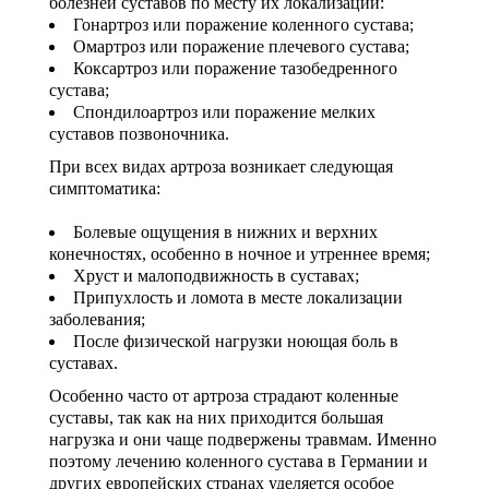
болезней суставов по месту их локализации:
Гонартроз или поражение коленного сустава;
Моше Паппа (Moshe Pappa)
Шломи Константини (Shlomi Constantini)
Сегев Эйтан (Segev Eitan)
Омартроз или поражение плечевого сустава;
Коксартроз или поражение тазобедренного
Мустафа Оздоган (Mustafa Ozdogan)
Шломо Давидович (Shlomo Davidovich)
Халук Чабук (Haluk Cabuk)
сустава;
Спондилоартроз или поражение мелких
Озкан Йилдиз (Ozkan Yildiz)
Эли Ашкенази (Eli Ashkenazi)
Эльханан Лугер (Elhanan Luger)
суставов позвоночника.
Саваш Туна (Savas Tuna)
При всех видах артроза возникает следующая
симптоматика:
Семих Халезероглу (Semih Halezeroglu)
Болевые ощущения в нижних и верхних
Серкан Кескин (Serkan Keskin)
конечностях, особенно в ночное и утреннее время;
Хруст и малоподвижность в суставах;
Серкан Эрканли (Serkan Erkanli)
Припухлость и ломота в месте локализации
заболевания;
Сиван Шамаи (Sivan Shamai)
После физической нагрузки ноющая боль в
суставах.
Тамар Сафра (Tamar Safra)
Особенно часто от артроза страдают коленные
суставы, так как на них приходится большая
Тахсин Озатли (Tahsin Ozatli)
нагрузка и они чаще подвержены травмам. Именно
поэтому лечению коленного сустава в Германии и
Умут Демирджи (Umut Demirci)
других европейских странах уделяется особое