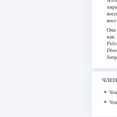
Алты
хиру
восп
восс
Она 
как
Pelv
Dise
Surg
ЧЛЕ
Чле
Чле