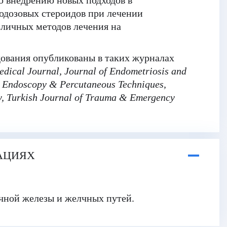
о внедрению новых подходов в
кодозовых стероидов при лечении
азличных методов лечения на
едования опубликованы в таких журналах
edical Journal, Journal of Endometriosis and
y Endoscopy & Percutaneous Techniques,
ry, Turkish Journal of Trauma & Emergency
АЦИЯХ
чной железы и желчных путей.