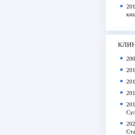
201
киш
КЛИ
20
201
201
201
201
Сул
202
Ста