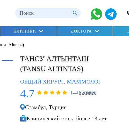
КЛИНИКИ
ДОКТОРА
)
dation»
su Altıntas)
oglu)
ТАНСУ АЛТЫНТАШ
(TANSU ALTINTAS)
ОБЩИЙ ХИРУРГ, МАММОЛОГ
4.7
6
отзывов
NAZAN ÖZCAN
Стамбул,
Турция
Клинический стаж:
более 13 лет
Рак молочної залози