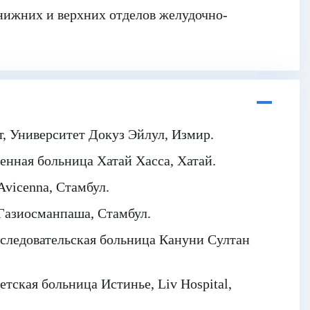
 нижних и верхних отделов желудочно-
т, Университет Докуз Эйлул, Измир.
енная больница Хатай Хасса, Хатай.
vicenna, Стамбул.
Газиосманпаша, Стамбул.
следовательская больница Кануни Султан
тская больница Истинье, Liv Hospital,