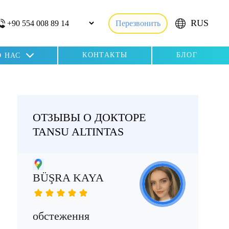
RUS
Перезвонить
КОНТАКТЫ
БЛОГ
О НАС
ОТЗЫВЫ О ДОКТОРЕ
TANSU ALTINTAS
BÜŞRA KAYA
CA
обстеження
Ра