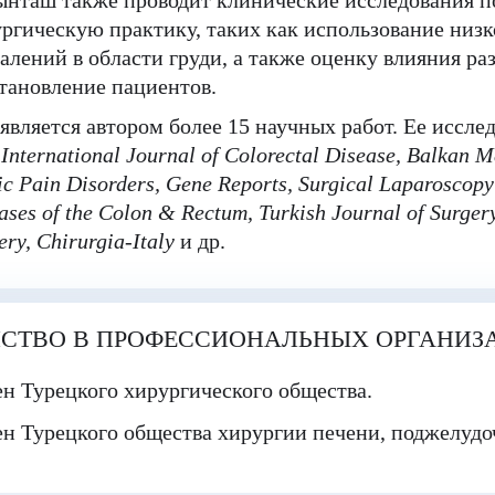
нташ также проводит клинические исследования п
ргическую практику, таких как использование низ
алений в области груди, а также оценку влияния р
тановление пациентов.
является автором более 15 научных работ. Ее иссл
:
I
nternational Journal of Colorectal Disease, Balkan M
ic Pain Disorders, Gene Reports, Surgical Laparoscop
ases of the Colon & Rectum, Turkish Journal of Surge
ery, Chirurgia-Italy
и др.
НСТВО В ПРОФЕССИОНАЛЬНЫХ ОРГАНИЗ
н Турецкого хирургического общества.
н Турецкого общества хирургии печени, поджелудо