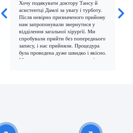
Хочу подякувати доктору Тансу й
Здр
асистентці Дамлі за увагу і турботу.
вел
Після невірно призначеного прийому
Алт
нам запропонували звернутися у
і щ
а
відділення загальної хірургії. Ми
та 
спробували прийти без попереднього
Це 
запису, і нас прийняли. Процедура
Баж
була проведена дуже швидко і якісно.
мед
Ми залишилися дуже задоволені.
12/
12/08/2023