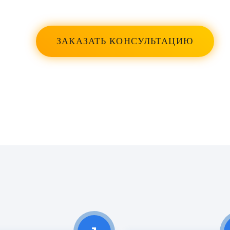
Мій чоловік переніс операцію у
лікаря Тансу Алтинташ. Ми
залишилися дуже задоволені її
ЗАКАЗАТЬ КОНСУЛЬТАЦИЮ
професіоналізмом і турботою. Зараз
ми почали променеву терапію, і, хоч
доктор більше не працює в цій
лікарні, вона залишається однією з
найкращих лікарів, яких ми знали.
30/09/2022