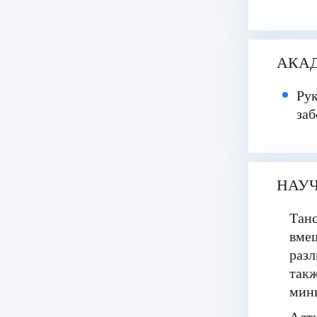
АКА
Рук
заб
НАУЧ
Танс
вмеш
разл
такж
мин