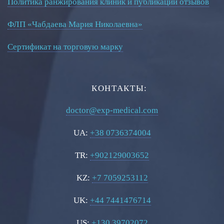
Политика ранжирования клиник и публикации отзывов
ФЛП «Чабдаева Мария Николаевна»
Сертификат на торговую марку
КОНТАКТЫ:
doctor@exp-medical.com
UA:
+38 0736374004
TR:
+902129003652
KZ:
+7 7059253112
UK:
+44 7441476714
US:
+130 39702072