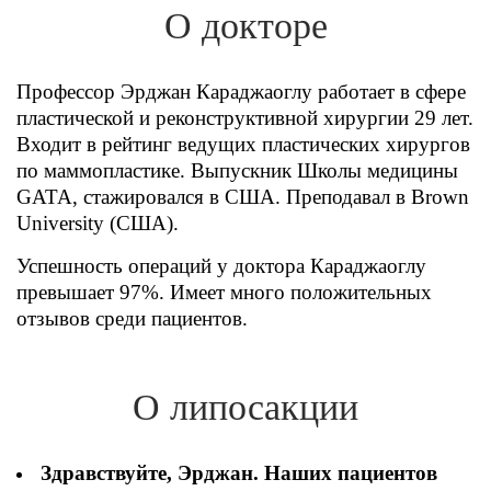
О докторе
Фатих Айдоган (Fatih Aydogan)
Хале Башак Чалар (Hale Basak Caglar)
Профессор Эрджан Караджаоглу работает в сфере
Хамдулла Созен (Hamdullah Sozen)
пластической и реконструктивной хирургии 29 лет.
Входит в рейтинг ведущих пластических хирургов
Эркан Доган (Erkan Dogan)
по маммопластике. Выпускник Школы медицины
Яков Шехтер (Jacob Schechter)
GATA, стажировался в США. Преподавал в Brown
University (США).
Успешность операций у доктора Караджаоглу
превышает 97%. Имеет много положительных
отзывов среди пациентов.
О липосакции
Здравствуйте, Эрджан. Наших пациентов