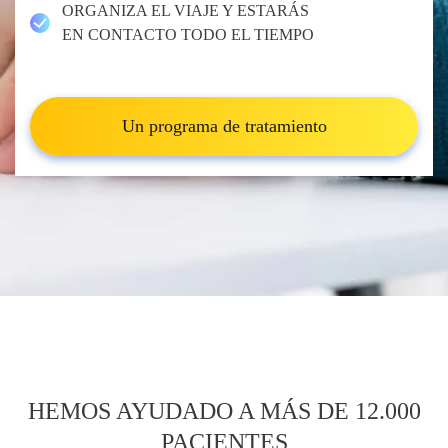
ORGANIZA EL VIAJE Y ESTARÁS
Urólogos y nefrólogos
Ayurveda en Kerala, India
Clínicas de Letonia
EN CONTACTO TODO EL TIEMPO
Otras especialidades
Urología y nefrología
Clínicas de México
Tratamiento de la infertilidad
Otros países
Un programa de tratamiento
(FIV)
Cirugía cardiaca
Otras especialidades
HEMOS AYUDADO A MÁS DE 12.000
PACIENTES