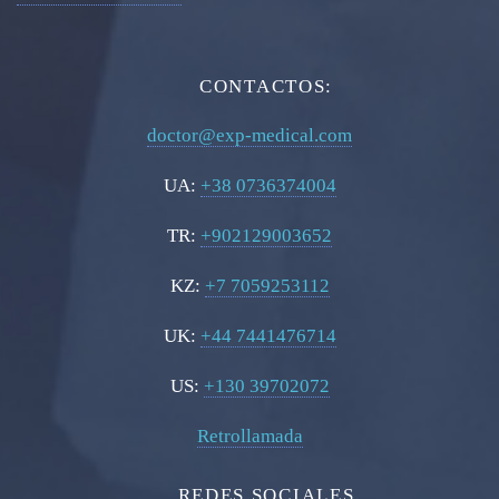
CONTACTOS:
doctor@exp-medical.com
UA:
+38 0736374004
TR:
+902129003652
KZ:
+7 7059253112
UK:
+44 7441476714
US:
+130 39702072
Retrollamada
REDES SOCIALES