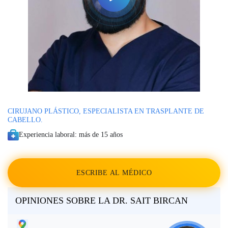
Urólogos y nefrólogos
Ayurveda en Kerala, India
Clínicas de Letonia
Otras especialidades
Urología y nefrología
Clínicas de México
Tratamiento de la infertilidad
Otros países
(FIV)
Cirugía cardiaca
Otras especialidades
CIRUJANO PLÁSTICO, ESPECIALISTA EN TRASPLANTE DE
CABELLO.
Experiencia laboral:
más de 15 años
ESCRIBE AL MÉDICO
OPINIONES SOBRE LA DR. SAIT BIRCAN