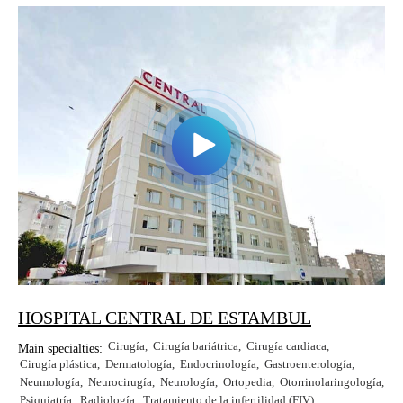
HOSPITAL CENTRAL DE ESTAMBUL
Cirugía
Cirugía bariátrica
Cirugía cardiaca
Main specialties:
Cirugía plástica
Dermatología
Endocrinología
Gastroenterología
Neumología
Neurocirugía
Neurología
Ortopedia
Otorrinolaringología
Psiquiatría
Radiología
Tratamiento de la infertilidad (FIV)