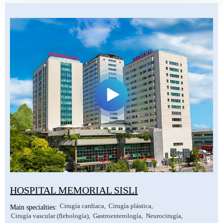
Ayurveda en Kerala, India
Clínicas de Letonia
Otras especialidades
Urología y nefrología
Clínicas de México
Tratamiento de la infertilidad (FIV)
Otros países
Cirugía cardiaca
Otras especialidades
HOSPITAL MEMORIAL SISLI
Cirugía cardiaca
Cirugía plástica
Main specialties:
Cirugía vascular (flebología)
Gastroenterología
Neurocirugía