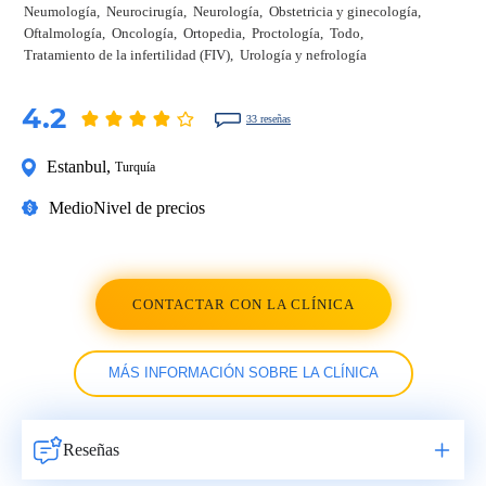
Neumología
Neurocirugía
Neurología
Obstetricia y ginecología
Oftalmología
Oncología
Ortopedia
Proctología
Todo
Tratamiento de la infertilidad (FIV)
Urología y nefrología
4.2
33 reseñas
Estanbul
,
Turquía
Medio
Nivel de precios
CONTACTAR CON LA CLÍNICA
MÁS INFORMACIÓN SOBRE LA CLÍNICA
Reseñas