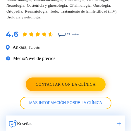
Neurología
Obstetricia y ginecología
Oftalmología
Oncología
Ortopedia
Reumatología
Todo
Tratamiento de la infertilidad (FIV)
Urología y nefrología
4.6
25 reseñas
Ankara
,
Turquía
Medio
Nivel de precios
CONTACTAR CON LA CLÍNICA
MÁS INFORMACIÓN SOBRE LA CLÍNICA
Reseñas