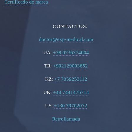
Certificado de marca
CONTACTOS:
doctor@exp-medical.com
UA:
+38 0736374004
TR:
+902129003652
KZ:
+7 7059253112
UK:
+44 7441476714
US:
+130 39702072
Retrollamada