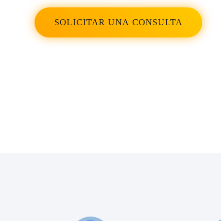
¡Una clínica en la que puedes confiar
plenamente! El personal aquí es muy
SOLICITAR UNA CONSULTA
amable y las condiciones son estériles 
cómodas. Los doctores Yusuf, Tugche 
Sena son verdaderos especialistas que
explican cada etapa del tratamiento y
acompañan al paciente en todo su
recorrido. El procedimiento de
implantación fue perfecto, ¡muchas
gracias por su profesionalismo y
atención!
24/03/2024