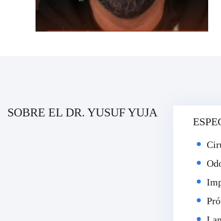
SOBRE EL DR. YUSUF YUJA
ESPE
Cir
Odo
Imp
Pró
Lam