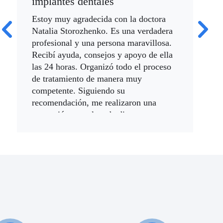
implantes dentales
¡Una
rec
Estoy muy agradecida con la doctora
y
doc
Natalia Storozhenko. Es una verdadera
y
prof
profesional y una persona maravillosa.
el 
Recibí ayuda, consejos y apoyo de ella
Est
las 24 horas. Organizó todo el proceso
dent
de tratamiento de manera muy
competente. Siguiendo su
24/
recomendación, me realizaron una
extracción completa de dientes y
colocación de implantes con el doctor
Yusuf en IME Clinic. Tres meses
después, otro médico colocó 28 coronas
de zirconio.
Desafortunadamente, debido a las
particularidades de mi mordida,
surgieron algunos problemas. La
doctora Natalia se preocupó mucho y