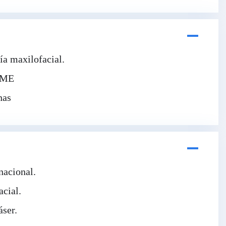
ía maxilofacial.
 IME
nas
nacional.
acial.
áser.