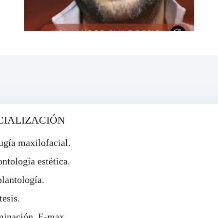
CIALIZACIÓN
ugía maxilofacial.
ntología estética.
lantología.
tesis.
inación, E-max.