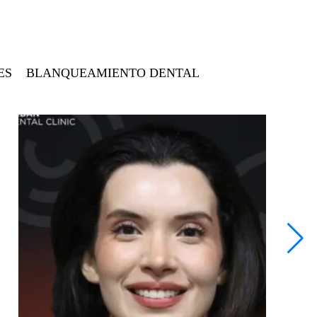
Gracias al doctor Osman y a todo el
equipo de IME Clinic por su
profesionalismo.
Un agradecimiento especial a la doctora
ES
BLANQUEAMIENTO DENTAL
Natalia, y también a los coordinadores
Leyla, Yusuf y Katya por su ayuda y
apoyo.
03/02/2026