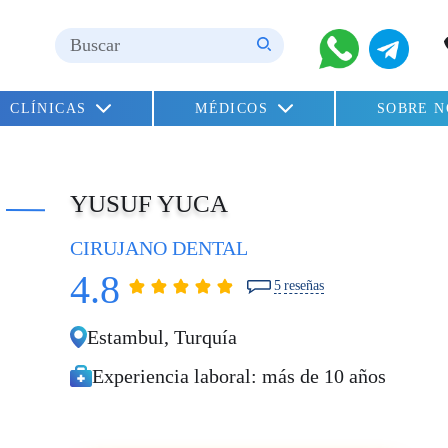
CLÍNICAS
MÉDICOS
SOBRE 
YUSUF YUCA
CIRUJANO DENTAL
4.8
5
reseñas
Estambul,
Turquía
ZEHRA YAMAN
Experiencia laboral:
más de 10 años
implantes dentales