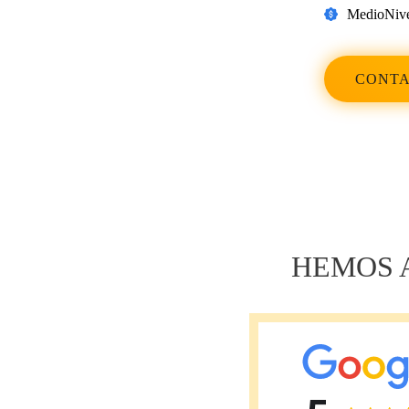
Medio
Nive
CONTA
Навигация
по
записям
HEMOS A