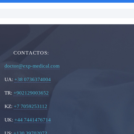
CONTACTOS:
doctor@exp-medical.com
UA:
+38 0736374004
TR:
+902129003652
KZ:
+7 7059253112
UK:
+44 7441476714
US:
+130 39702072