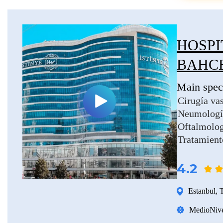
HOSPI
BAHC
Main speci
Cirugía vas
Neumologí
Oftalmolog
Tratamiento
4.2
Estanbul
,
T
Medio
Nive