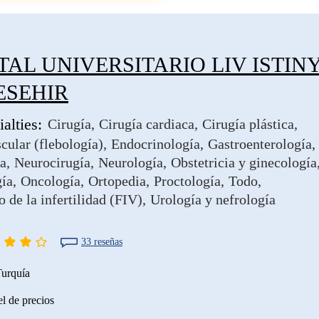
TAL UNIVERSITARIO LIV ISTIN
ESEHIR
alties:
Cirugía
Cirugía cardiaca
Cirugía plástica
cular (flebología)
Endocrinología
Gastroenterología
a
Neurocirugía
Neurología
Obstetricia y ginecología
ía
Oncología
Ortopedia
Proctología
Todo
 de la infertilidad (FIV)
Urología y nefrología
33 reseñas
urquía
l de precios