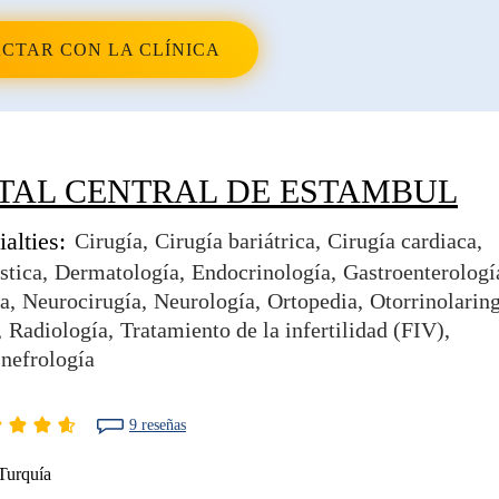
CTAR CON LA CLÍNICA
TAL CENTRAL DE ESTAMBUL
alties:
Cirugía
Cirugía bariátrica
Cirugía cardiaca
stica
Dermatología
Endocrinología
Gastroenterologí
a
Neurocirugía
Neurología
Ortopedia
Otorrinolarin
Radiología
Tratamiento de la infertilidad (FIV)
 nefrología
9 reseñas
Turquía