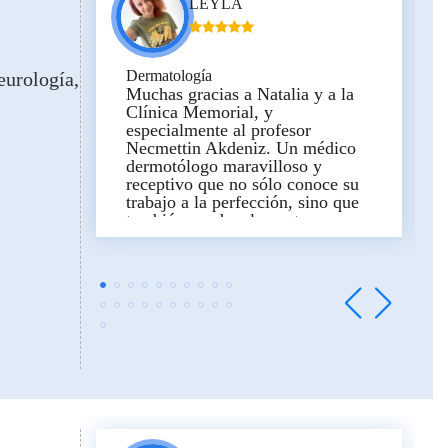
LEYLA
Dermatología
eurología
Muchas gracias a Natalia y a la
Clínica Memorial, y
especialmente al profesor
Necmettin Akdeniz. Un médico
dermotólogo maravilloso y
receptivo que no sólo conoce su
trabajo a la perfección, sino que
también ayuda a la gente a
ahorrar dinero al no prescribir
pruebas y procedimientos
innecesarios!!!!!. Ahora toda la
medicina se ha convertido en un
negocio, que mueve dinero, pero
gracias a este maravilloso médico
y a la coordinadora Natalia, me di
cuenta de que todavía hay buenos
profesionales en el mundo!!!!.
Para comparar el diagnóstico
comparé varios médicos y
hospitales. Voy a dejar aquí una