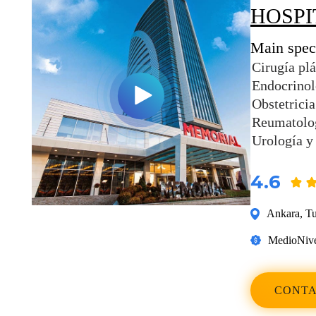
HOSP
Main speci
Cirugía plá
Endocrinol
Obstetricia
Reumatolo
Urología y
4.6
Ankara
,
Tu
Medio
Nive
CONTA