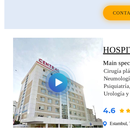
CONTA
HOSPI
Main speci
Cirugía plá
Neumologí
Psiquiatría
Urología y
4.6
Estambul
,