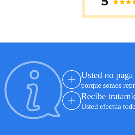
5
Usted no paga 
porque somos repr
Recibe tratami
Usted efectúa todo