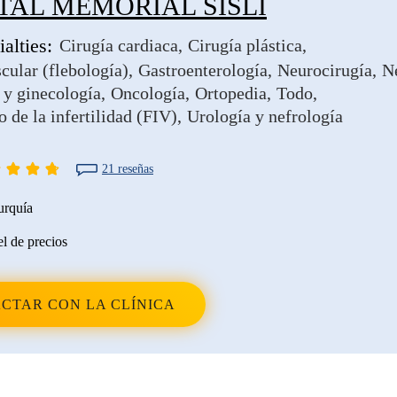
TAL MEMORIAL SISLI
alties:
Cirugía cardiaca
Cirugía plástica
cular (flebología)
Gastroenterología
Neurocirugía
N
 y ginecología
Oncología
Ortopedia
Todo
 de la infertilidad (FIV)
Urología y nefrología
21 reseñas
urquía
l de precios
CTAR CON LA CLÍNICA