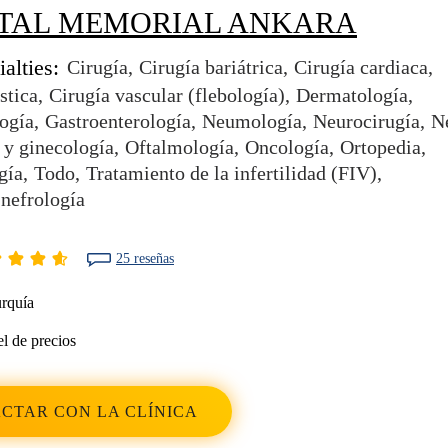
ITAL MEMORIAL ANKARA
alties:
Cirugía
Cirugía bariátrica
Cirugía cardiaca
stica
Cirugía vascular (flebología)
Dermatología
ogía
Gastroenterología
Neumología
Neurocirugía
N
 y ginecología
Oftalmología
Oncología
Ortopedia
gía
Todo
Tratamiento de la infertilidad (FIV)
 nefrología
25 reseñas
rquía
l de precios
CTAR CON LA CLÍNICA