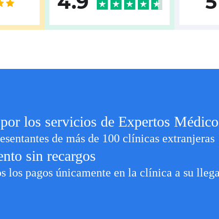
4.9
5
por los servicios de Expertos Médico
esentantes de más de 100 clínicas extranjeras
ento sin recargos
s los pagos únicamente en la clínica a su lleg