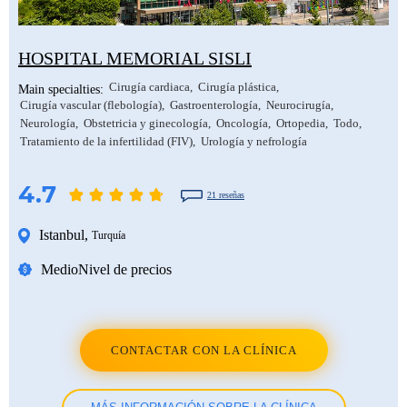
HOSPITAL MEMORIAL SISLI
Cirugía cardiaca
Cirugía plástica
Main specialties:
Cirugía vascular (flebología)
Gastroenterología
Neurocirugía
Neurología
Obstetricia y ginecología
Oncología
Ortopedia
Todo
Tratamiento de la infertilidad (FIV)
Urología y nefrología
4.7
21 reseñas
Istanbul
,
Turquía
Medio
Nivel de precios
CONTACTAR CON LA CLÍNICA