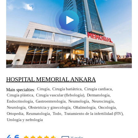
HOSPITAL MEMORIAL ANKARA
Cirugía
Cirugía bariátrica
Cirugía cardiaca
Main specialties:
Cirugía plástica
Cirugía vascular (flebología)
Dermatología
Endocrinología
Gastroenterología
Neumología
Neurocirugía
Neurología
Obstetricia y ginecología
Oftalmología
Oncología
Ortopedia
Reumatología
Todo
Tratamiento de la infertilidad (FIV)
Urología y nefrología
4.6
25 reseñas