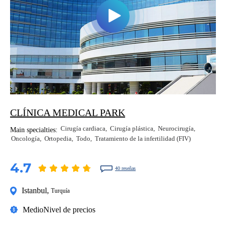
CLÍNICA MEDICAL PARK
Cirugía cardiaca
Cirugía plástica
Neurocirugía
Main specialties:
Oncología
Ortopedia
Todo
Tratamiento de la infertilidad (FIV)
4.7
40 reseñas
Istanbul
,
Turquía
Medio
Nivel de precios