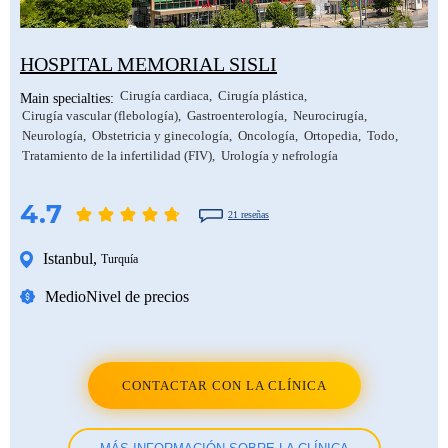
HOSPITAL MEMORIAL SISLI
Cirugía cardiaca
Cirugía plástica
Main specialties:
Cirugía vascular (flebología)
Gastroenterología
Neurocirugía
Neurología
Obstetricia y ginecología
Oncología
Ortopedia
Todo
Tratamiento de la infertilidad (FIV)
Urología y nefrología
4.7
21 reseñas
Istanbul
,
Turquía
Medio
Nivel de precios
CONTACTAR CON LA CLÍNICA