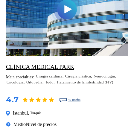
CLÍNICA MEDICAL PARK
Cirugía cardiaca
Cirugía plástica
Neurocirugía
Main specialties:
Oncología
Ortopedia
Todo
Tratamiento de la infertilidad (FIV)
4.7
40 reseñas
Istanbul
,
Turquía
Medio
Nivel de precios