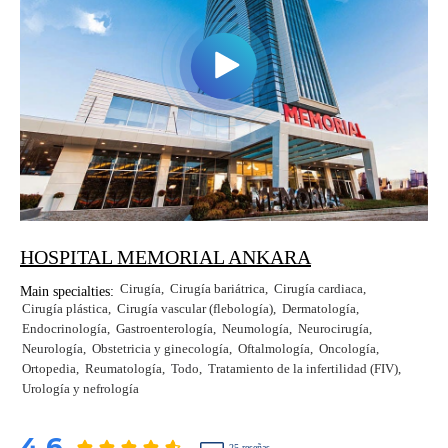
HOSPITAL MEMORIAL ANKARA
Cirugía
Cirugía bariátrica
Cirugía cardiaca
Main specialties:
Cirugía plástica
Cirugía vascular (flebología)
Dermatología
Endocrinología
Gastroenterología
Neumología
Neurocirugía
Neurología
Obstetricia y ginecología
Oftalmología
Oncología
Ortopedia
Reumatología
Todo
Tratamiento de la infertilidad (FIV)
Urología y nefrología
4.6
25 reseñas