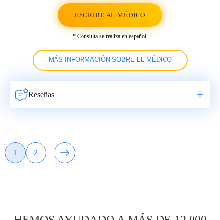
ESCRIBE AL MÉDICO
* Consulta se realiza en español.
MÁS INFORMACIÓN SOBRE EL MÉDICO
Reseñas
Навигация
1
2
Page
Page
по
записям
HEMOS AYUDADO A MÁS DE 12.000