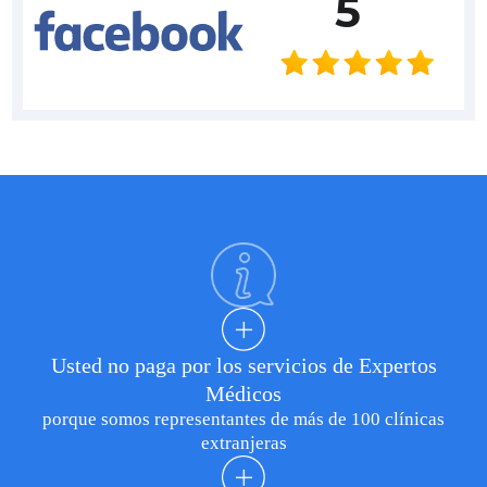
5
Usted no paga por los servicios de Expertos
Médicos
porque somos representantes de más de 100 clínicas
extranjeras