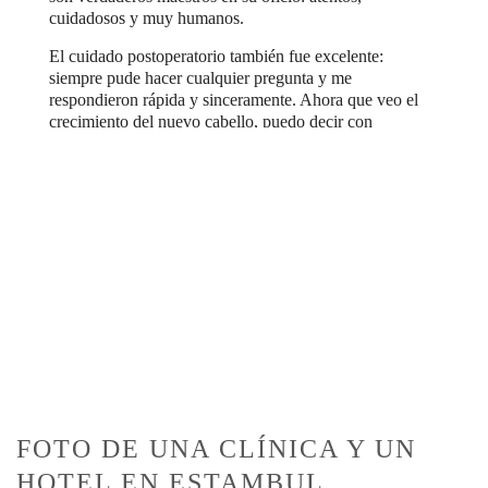
cuidadosos y muy humanos.
El cuidado postoperatorio también fue excelente:
siempre pude hacer cualquier pregunta y me
respondieron rápida y sinceramente. Ahora que veo el
crecimiento del nuevo cabello, puedo decir con
confianza que fue una de las mejores inversiones en
mí misma! 💫
Recomiendo esto a cualquiera que esté considerando
el procedimiento — no tengan miedo. El
procedimiento definitivamente vale cada minuto y
esfuerzo. ¡Gracias a todo el equipo por su
profesionalismo, apoyo y resultados increíbles! 🌸
08/10/2025
FOTO DE UNA CLÍNICA Y UN
HOTEL EN ESTAMBUL