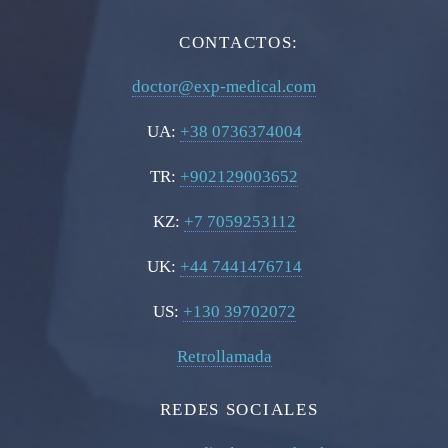
CONTACTOS:
doctor@exp-medical.com
UA:
+38 0736374004
TR:
+902129003652
KZ:
+7 7059253112
UK:
+44 7441476714
US:
+130 39702072
Retrollamada
REDES SOCIALES