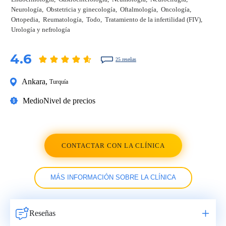
Neurología
Obstetricia y ginecología
Oftalmología
Oncología
Ortopedia
Reumatología
Todo
Tratamiento de la infertilidad (FIV)
Urología y nefrología
4.6
25 reseñas
Ankara
,
Turquía
Medio
Nivel de precios
CONTACTAR CON LA CLÍNICA
MÁS INFORMACIÓN SOBRE LA CLÍNICA
Reseñas