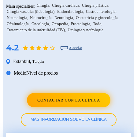
Cirugía
Cirugía cardiaca
Cirugía plástica
Main specialties:
Cirugía vascular (flebología)
Endocrinología
Gastroenterología
Neumología
Neurocirugía
Neurología
Obstetricia y ginecología
Oftalmología
Oncología
Ortopedia
Proctología
Todo
Tratamiento de la infertilidad (FIV)
Urología y nefrología
4.2
33 reseñas
Estanbul
,
Turquía
Medio
Nivel de precios
CONTACTAR CON LA CLÍNICA
MÁS INFORMACIÓN SOBRE LA CLÍNICA