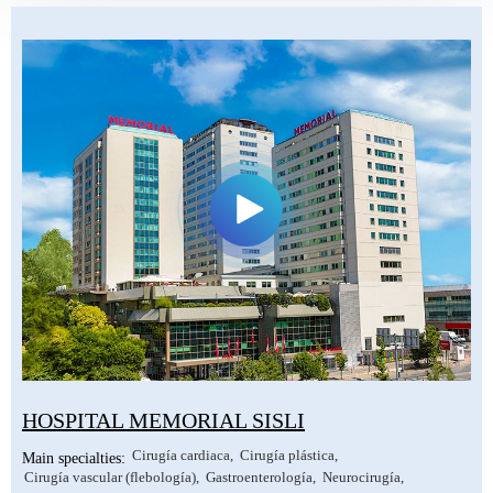
Ayurveda en Kerala, India
Clínicas de Letonia
Otras especialidades
Urología y nefrología
Clínicas de México
Tratamiento de la infertilidad (FIV)
Otros países
Cirugía cardiaca
Otras especialidades
HOSPITAL MEMORIAL SISLI
Cirugía cardiaca
Cirugía plástica
Main specialties:
Cirugía vascular (flebología)
Gastroenterología
Neurocirugía