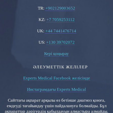
TR:
+902129003652
KZ:
+7 7059253112
UK:
+44 7441476714
US:
+130 39702072
Кері қоңырау
ӘЛЕУМЕТТІК ЖЕЛІЛЕР
Experts Medical Facebook желісінде
Инстаграмдағы Experts Medical
Сайттағы ақпарат арқылы өз бетінше диагноз қоюға,
емдеуді тағайындау үшін пайдалануға болмайды. Бұл
ақпараттар дәрігердің қабылдауын алмастыра алмайды.