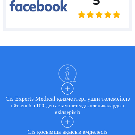
5
Сіз Experts Medical қызметтері үшін төлемейсіз
өйткені біз 100-ден астам шетелдік клиникалардың
өкілдеріміз
Сіз қосымша ақысыз емделесіз