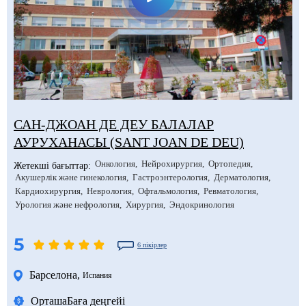
САН-ДЖОАН ДЕ ДЕУ БАЛАЛАР
АУРУХАНАСЫ (SANT JOAN DE DEU)
Онкология
Нейрохирургия
Ортопедия
Жетекші бағыттар:
Акушерлік және гинекология
Гастроэнтерология
Дерматология
Кардиохирургия
Неврология
Офтальмология
Ревматология
Урология және нефрология
Хирургия
Эндокринология
5
6 пікірлер
Барселона
,
Испания
Орташа
Баға деңгейі