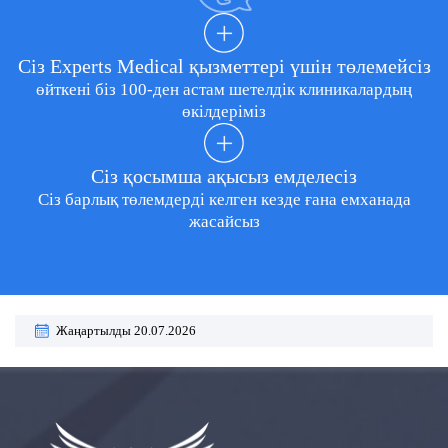
Сіз Experts Medical қызметтері үшін төлемейсіз
өйткені біз 100-ден астам шетелдік клиникалардың
өкілдеріміз
Сіз қосымша ақысыз емделесіз
Сіз барлық төлемдерді келген кезде ғана емханада
жасайсыз
Жаңартылды 20.07.2026