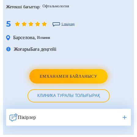
Офтальмология
Жетекші бағыттар:
5
5 пікірлер
Барселона
,
Испания
Жоғары
Баға деңгейі
ЕМХАНАМЕН БАЙЛАНЫСУ
КЛИНИКА ТУРАЛЫ ТОЛЫҒЫРАҚ
Пікірлер