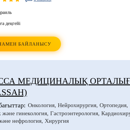
раиль
ға деңгейі
НАМЕН БАЙЛАНЫСУ
ССА МЕДИЦИНАЛЫҚ ОРТАЛЫ
SSAH)
бағыттар:
Онкология
Нейрохирургия
Ортопедия
 және гинекология
Гастроэнтерология
Кардиохир
және нефрология
Хирургия