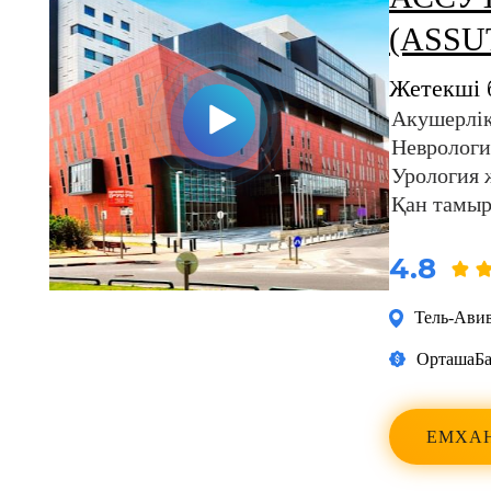
(ASSU
Жетекші 
Акушерлік
Неврологи
Урология 
Қан тамыр
4.8
Тель-Ави
Орташа
Ба
ЕМХА