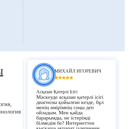
асыратын мамандар және
биік адамсың, өмір бойы
онкология және гематология
берекелі болсын!
бөлімшелерінің бүкіл ұжымы.
Ы
МИХАЙЛ ИГОРЕВИЧ
Асқазан Қатерлі Ісігі
Мәскеуде асқазан қатерлі ісігі
диагнозы қойылған кезде, бұл
огия
менің өмірімнің соңы деп
нология
ойладым. Мен қайда
барарымды, не істерімді
білмедім бе? Интернеттен
қысқаша ақпарат іздегеннен