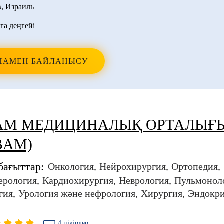
в
,
Израиль
ға деңгейі
НАМЕН БАЙЛАНЫСУ
АМ МЕДИЦИНАЛЫҚ ОРТАЛЫҒ
BAM)
бағыттар:
Онкология
Нейрохирургия
Ортопедия
ерология
Кардиохирургия
Неврология
Пульмонол
гия
Урология және нефрология
Хирургия
Эндокри
4 пікірлер