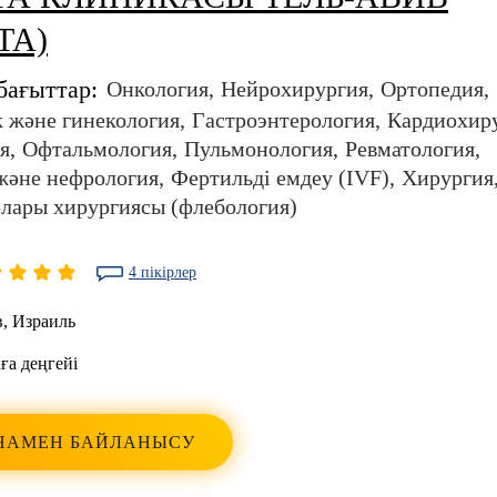
TA)
бағыттар:
Онкология
Нейрохирургия
Ортопедия
 және гинекология
Гастроэнтерология
Кардиохир
я
Офтальмология
Пульмонология
Ревматология
және нефрология
Фертильді емдеу (IVF)
Хирургия
лары хирургиясы (флебология)
4 пікірлер
в
,
Израиль
ға деңгейі
НАМЕН БАЙЛАНЫСУ