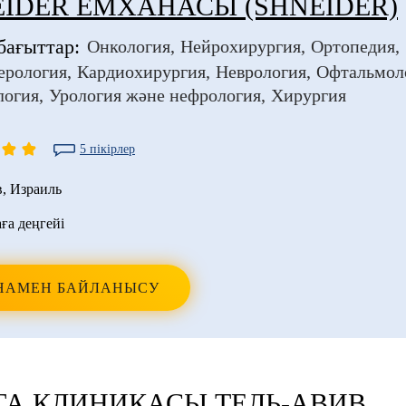
IDER ЕМХАНАСЫ (SHNEIDER)
бағыттар:
Онкология
Нейрохирургия
Ортопедия
ерология
Кардиохирургия
Неврология
Офтальмол
логия
Урология және нефрология
Хирургия
5 пікірлер
в
,
Израиль
аға деңгейі
НАМЕН БАЙЛАНЫСУ
ТА КЛИНИКАСЫ ТЕЛЬ-АВИВ