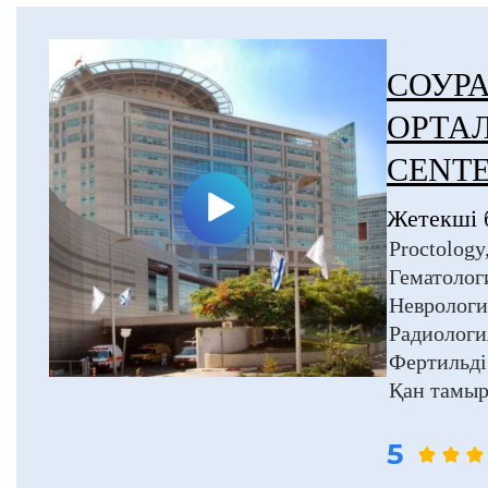
СОУР
ОРТА
CENTE
Жетекші 
Proctology
Гематолог
Неврологи
Радиологи
Фертильді
Қан тамыр
5