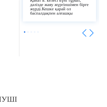
Қанат в. келесі күні тұрып,
дәлізде жаяу жүргіншімен бірге
жүрді.Кешке қарай ол
баспалдақпен алғашқы
қадамдарын жасап, қоршауды
ұстап тұрды.Үшінші күні ол
ауруханадан шығарылды және
өзі үйге таксимен барды..ол
баспалдақпен үшінші тарап
заттарынсыз да көтерілді.Менің
қорытындым супер профи
дәрігерлері хирург Эран
Авивиге ерекше рахмет маман
және мен үшін өз ісінің маманы
ол хирург Алидің шапанындағы
сиқыршы.Аурухананың
ортопедия бөлімінің барлық
дәрігерлеріне тағзым ету.
Шиба…..ұсынамын!
ЛУШІ