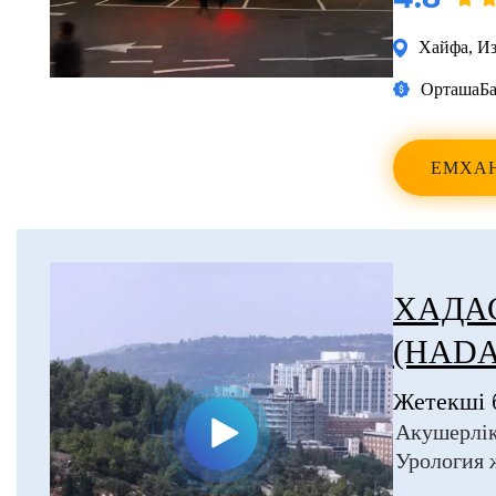
Хайфа
,
Из
Орташа
Ба
ЕМХА
ХАДА
(HADA
Жетекші 
Акушерлік
Урология 