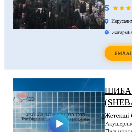
5
Иерусали
Жоғары
Б
ЕМХА
ШИБА
(SHEB
Жетекші 
Акушерлік
Пульмоно