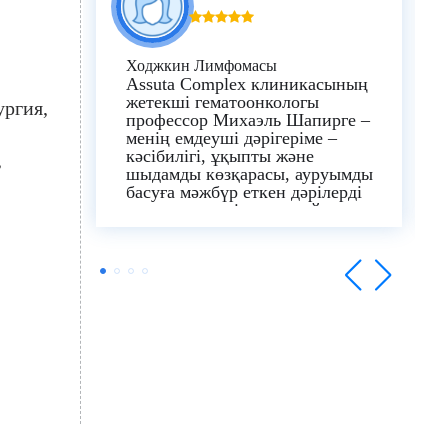
Ходжкин Лимфомасы
Assuta Complex клиникасының
жетекші гематоонкологы
ургия
профессор Михаэль Шапирге –
менің емдеуші дәрігеріме –
кәсібилігі, ұқыпты және
шыдамды көзқарасы, ауруымды
басуға мәжбүр еткен дәрілерді
таңдағаны үшін алғыс айтамын.
Сондай – ақ, Лор хирургиясы,
бас және мойын
онкохирургиясы саласындағы
жетекші маман-доктор
А.Хефецке сәтті жүргізілген
биопсия үшін, сондай – ақ
онкогематолог профессор О.
Шпилбергке стационарлық
емделуде болған кезде оны
емдеуші дәрігеріммен
алмастыру кезінде мұқият
болғаны үшін алғыс айтамын.