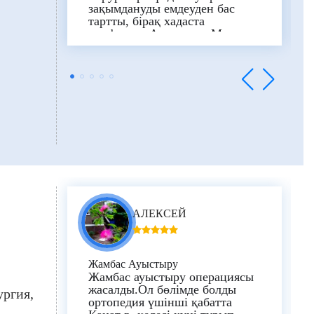
зақымдануды емдеуден бас
тартты, бірақ хадаста
профессор Александр Маргулис
бұл қиын жағдайды шешті.
Соңғы нәтиже туралы айтуға
әлі ерте, бірақ әр келгеннен
кейін қыздың жағдайы
жақсарады.
АЛЕКСЕЙ
Жамбас Ауыстыру
Жамбас ауыстыру операциясы
жасалды.Ол бөлімде болды
ургия
ортопедия үшінші қабатта