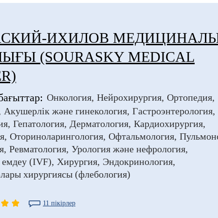
АСКИЙ-ИХИЛОВ МЕДИЦИНАЛ
ЛЫҒЫ (SOURASKY MEDICAL
R)
бағыттар:
Онкология
Нейрохирургия
Ортопедия
Акушерлік және гинекология
Гастроэнтерология
ия
Гепатология
Дерматология
Кардиохирургия
я
Оториноларингология
Офтальмология
Пульмон
я
Ревматология
Урология және нефрология
 емдеу (IVF)
Хирургия
Эндокринология
лары хирургиясы (флебология)
11 пікірлер