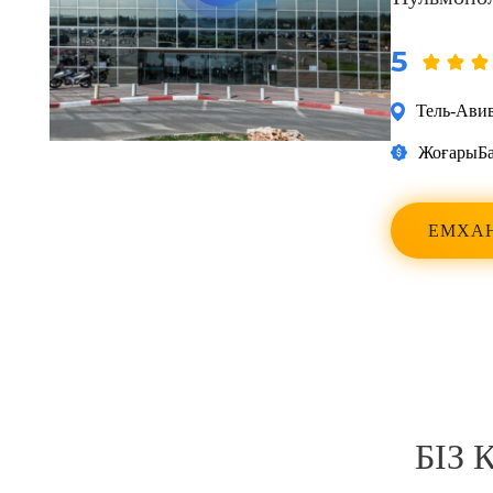
5
Тель-Ави
Жоғары
Б
ЕМХА
Навигация
по
записям
БІЗ