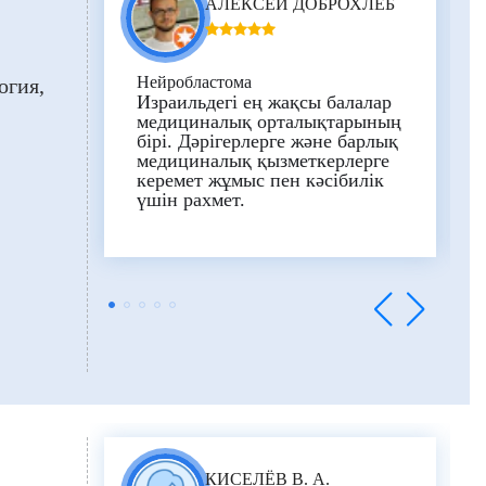
АЛЕКСЕЙ ДОБРОХЛЕБ
Нейробластома
огия
Израильдегі ең жақсы балалар
медициналық орталықтарының
бірі. Дәрігерлерге және барлық
медициналық қызметкерлерге
керемет жұмыс пен кәсібилік
үшін рахмет.
КИСЕЛЁВ В. А.