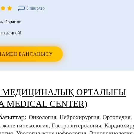
5 пікірлер
м
,
Израиль
аға деңгейі
НАМЕН БАЙЛАНЫСУ
 МЕДИЦИНАЛЫҚ ОРТАЛЫҒЫ
A MEDICAL CENTER)
бағыттар:
Онкология
Нейрохирургия
Ортопедия
 және гинекология
Гастроэнтерология
Кардиохир
логия
Урология және нефрология
Эндокринология