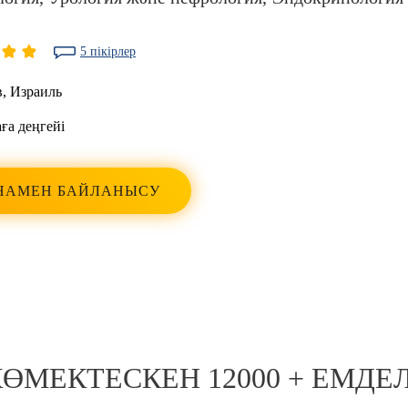
5 пікірлер
в
,
Израиль
аға деңгейі
НАМЕН БАЙЛАНЫСУ
 КӨМЕКТЕСКЕН 12000 + ЕМДЕ