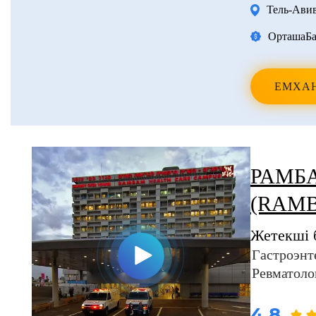
Тель-Ави
Орташа
Ба
ЕМХА
РАМБ
(RAM
Жетекші 
Гастроэнт
Ревматоло
4.8