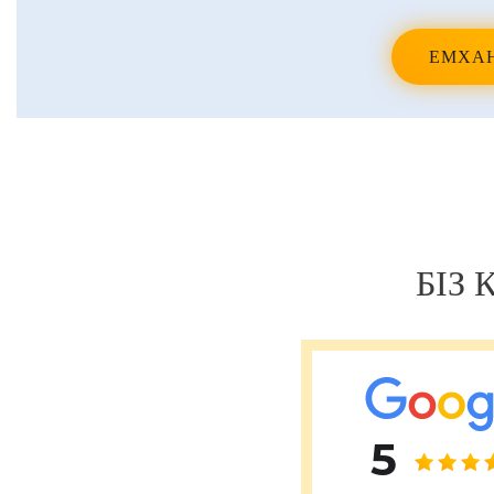
ЕМХА
Навигация
по
записям
БІЗ
5