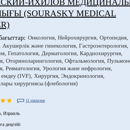
АСКИЙ-ИХИЛОВ МЕДИЦИНАЛ
ЛЫҒЫ (SOURASKY MEDICAL
R)
бағыттар:
Онкология
Нейрохирургия
Ортопедия
Акушерлік және гинекология
Гастроэнтерология
ия
Гепатология
Дерматология
Кардиохирургия
я
Оториноларингология
Офтальмология
Пульмон
я
Ревматология
Урология және нефрология
 емдеу (IVF)
Хирургия
Эндокринология
лары хирургиясы (флебология)
11 пікірлер
в
,
Израиль
ға деңгейі