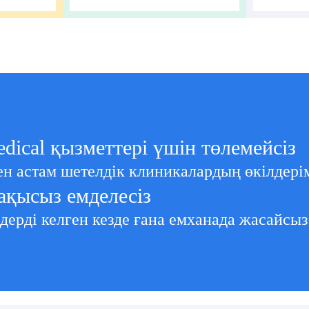
edical қызметтері үшін төлемейсіз
ден астам шетелдік клиникалардың өкілдері
ақысыз емделесіз
дерді келген кезде ғана емханада жасайсыз