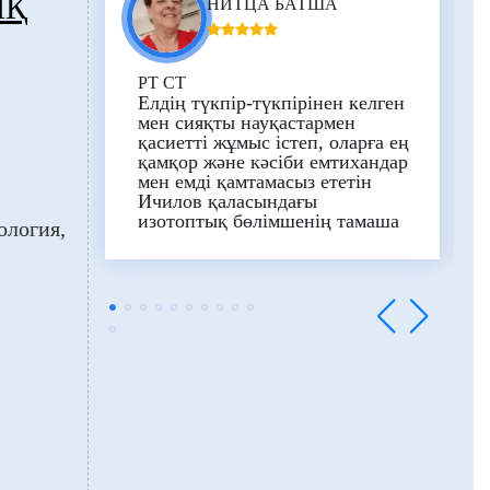
ЫҚ
НИТЦА БАТША
PT CT
Елдің түкпір-түкпірінен келген
мен сияқты науқастармен
қасиетті жұмыс істеп, оларға ең
қамқор және кәсіби емтихандар
мен емді қамтамасыз ететін
Ичилов қаласындағы
изотоптық бөлімшенің тамаша
ология
командасына үлкен рахмет,
әсіресе PT CT емтихандары.
өмірді құтқарады!
Профессор
Рони Гамзу, пациенттердің
қалай сезінетінін үнемі
қадағалап, қызығушылық
танытқаныңыз үшін рахмет,
бұл әдеттегідей
қабылданбайды.
Жан-дүниесі
биік адамсың, өмір бойы
берекелі болсын!