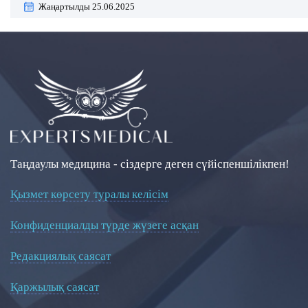
Жаңартылды 25.06.2025
Таңдаулы медицина - сіздерге деген сүйіспеншілікпен!
Қызмет көрсету туралы келісім
Конфиденциалды түрде жүзеге асқан
Редакциялық саясат
Қаржылық саясат