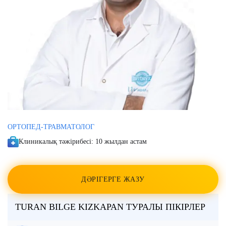
Түркияда тері обырын емдеу
Үндістанның Керала
штатындағы Аюрведа
Саркома
Басқа мамандықтар
Нейробластома
ОРТОПЕД-ТРАВМАТОЛОГ
Клиникалық тәжірибесі:
10 жылдан астам
ДӘРІГЕРГЕ ЖАЗУ
TURAN BILGE KIZKAPAN ТУРАЛЫ ПІКІРЛЕР