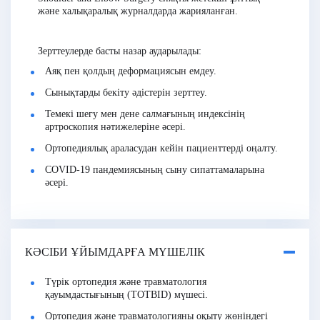
және халықаралық журналдарда жарияланған.
Зерттеулерде басты назар аударылады:
Аяқ пен қолдың деформациясын емдеу.
Сынықтарды бекіту әдістерін зерттеу.
Темекі шегу мен дене салмағының индексінің
артроскопия нәтижелеріне әсері.
Ортопедиялық араласудан кейін пациенттерді оңалту.
COVID-19 пандемиясының сыну сипаттамаларына
әсері.
КӘСІБИ ҰЙЫМДАРҒА МҮШЕЛІК
Түрік ортопедия және травматология
қауымдастығының (TOTBID) мүшесі.
Ортопедия және травматологияны оқыту жөніндегі