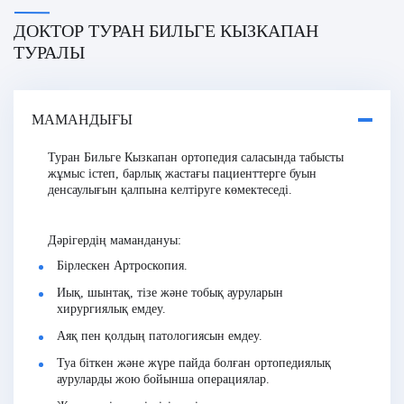
ДОКТОР ТУРАН БИЛЬГЕ КЫЗКАПАН
ТУРАЛЫ
МАМАНДЫҒЫ
Туран Бильге Кызкапан
ортопедия саласында табысты
жұмыс істеп, барлық жастағы пациенттерге буын
денсаулығын қалпына келтіруге көмектеседі.
Дәрігердің мамандануы:
Бірлескен Артроскопия.
Иық, шынтақ, тізе және тобық ауруларын
хирургиялық емдеу.
Аяқ пен қолдың патологиясын емдеу.
Туа біткен және жүре пайда болған ортопедиялық
ауруларды жою бойынша операциялар.