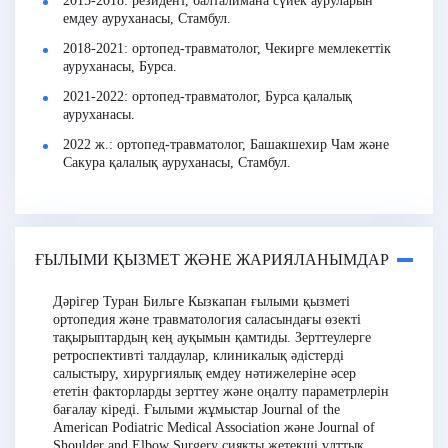
2015-2018: резидент, балталимана сүйек ауруларын
емдеу ауруханасы, Стамбул.
2018-2021: ортопед-травматолог, Чекирге мемлекеттік
ауруханасы, Бурса.
2021-2022: ортопед-травматолог, Бурса қалалық
ауруханасы.
2022 ж.: ортопед-травматолог, Башакшехир Чам және
Сакура қалалық ауруханасы, Стамбул.
ҒЫЛЫМИ ҚЫЗМЕТ ЖӘНЕ ЖАРИЯЛАНЫМДАР
Дәрігер Туран Бильге Кызкапан
ғылыми қызметі
ортопедия және травматология саласындағы өзекті
тақырыптардың кең ауқымын қамтиды. Зерттеулерге
ретроспективті талдаулар, клиникалық әдістерді
салыстыру, хирургиялық емдеу нәтижелеріне әсер
ететін факторларды зерттеу және оңалту параметрлерін
бағалау кіреді. Ғылыми жұмыстар Journal of the
American Podiatric Medical Association және Journal of
Shoulder and Elbow Surgery сияқты жетекші ұлттық