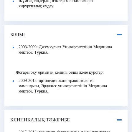
Жұмсақ тіндердің ісіктері мен кисталарын
хирургиялық емдеу.
БІЛІМІ
2003-2009: Джумхуриет Университетінің Медицина
мектебі, Түркия.
Жоғары оқу орнынан кейінгі білім және курстар:
2009-2015: ортопедия және травматология
мамандығы, Эрджиес университетінің Медицина
мектебі, Түркия.
КЛИНИКАЛЫҚ ТӘЖІРИБЕ