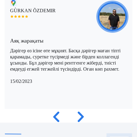
GÙRKAN ÕZDEMIR
Аяқ жарақаты
Дәрігер өз ісіне өте мұқият. Басқа дәрігер маған тіпті
қарамады, суретке түсірмеді және бірден коллагенді
ұсынды. Бұл дәрігер мені рентгенге жіберді, тиісті
емдеуді егжей тегжейлі түсіндірді. Оған көп рахмет.
15/02/2023