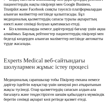
Түркияда тері обырын емдеу
пациенттердің нақты пікірлері мен Google Business,
Үндістанның Керала штатындағы
Trustpilot және Facebook сияқты тәуелсіз платформалардан
Аюрведа
Саркома
алынған мәліметтер негізінде қалыптасады. Бұл
медициналық қызметтердің сапасы туралы ақпараттың
Басқа мамандықтар
Нейробластома
өзекті және сенімді болуын қамтамасыз етеді.
Біз клиникаларды немесе дәрігерлерді бағалау үшін ақша
алмаймыз. Барлық рейтингтер пациенттердің пікірлері мен
беделді көздерден алынған мәліметтер негізінде автоматты
түрде жасалады.
Experts Medical веб-сайтындағы
шолулармен жұмыс істеу процесі
Медициналық сарапшылар тобы Пікірлер емхана немесе
дәрігер іздейтін науқастар үшін шешуші рөл атқаратынын
жақсы түсінеді. Олар қызметтердің сапасын алдын-ала
бағалауға және теңдестірілген шешім қабылдауға мүмкіндік
беретін сенімді ақпарат көзі ретінде қызмет етеді.