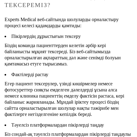
ТЕКСЕРЕМІЗ?
Experts Medical веб-сайтында шолуларды орналастыру
процесі келесі қадамдарды қамтиды:
Пікірлердің дұрыстығын тексеру
Біздің команда пациенттерден келетін әрбір кері
байланысты мұқият тексереді. Біз веб-сайтымызда
орналастырылған ақпараттың дәл және сенімді болуын
қамтамасыз етуге тырысамыз.
Фактілерді растау
Егер пациент тексерулер, үзінді көшірмелер немесе
фотосуреттер сияқты емделген дәлелдерді ұсына алса
немесе клиника пациенттің емделу фактісін растаса, кері
байланыс жарияланады. Мұндай іріктеу процесі біздің
сайтта орналастырылған шолулар нақты тәжірибе мен
фактілерге негізделгеніне кепілдік береді.
Тәуелсіз платформалардан пікірлерді таңдау
Біз сондай-ақ тәуелсіз платформалардан пікірлерді таңдаулы