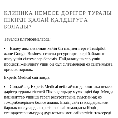
КЛИНИКА НЕМЕСЕ ДӘРІГЕР ТУРАЛЫ
ПІКІРДІ ҚАЛАЙ ҚАЛДЫРУҒА
БОЛАДЫ?
Тәуелсіз платформаларда:
Емдеу аяқталғаннан кейін біз пациенттерге Trustpilot
және Google Business сияқты ресурстарға кері байланыс
жазу үшін сілтемелер береміз. Пайдаланушылар үшін
процесті жеңілдету үшін біз бұл сілтемелерді өз сайтымызға
орналастырдық.
Experts Medical сайтында:
Сондай-ақ, Experts Medical веб-сайтында клиника немесе
дәрігер туралы тікелей Пікір қалдыру мүмкіндігі бар. Мұнда
пациенттер үшінші тарап ресурстарына ауыспай-ақ өз
тәжірибелерімен бөлісе алады. Біздің сайтта қалдырылған
барлық шолуларды experts medical командасы Біздің
стандарттарымыздың дұрыстығы мен сәйкестігін тексереді.