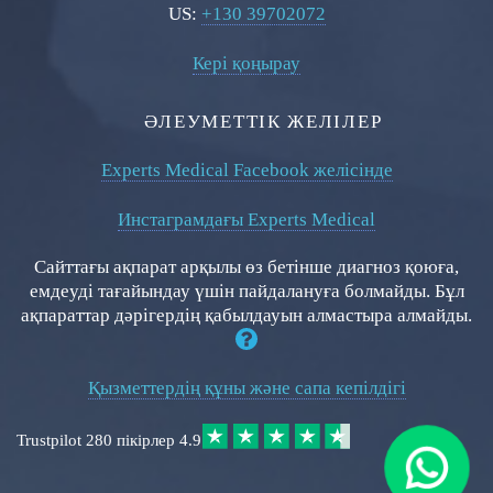
US:
+130 39702072
Кері қоңырау
ӘЛЕУМЕТТІК ЖЕЛІЛЕР
Experts Medical Facebook желісінде
Инстаграмдағы Experts Medical
Сайттағы ақпарат арқылы өз бетінше диагноз қоюға,
емдеуді тағайындау үшін пайдалануға болмайды. Бұл
ақпараттар дәрігердің қабылдауын алмастыра алмайды.
Қызметтердің құны және сапа кепілдігі
Trustpilot
280 пікірлер
4.9