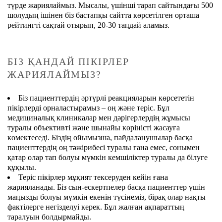
түрде жариялаймыз. Мысалы, үшінші тарап сайтындағы 500
шолудың ішінен біз бастапқы сайтта көрсетілген орташа
рейтингті сақтай отырып, 20-30 таңдай аламыз.
БІЗ ҚАНДАЙ ПІКІРЛЕР
ЖАРИЯЛАЙМЫЗ?
Біз пациенттердің әртүрлі реакцияларын көрсететін
пікірлерді орналастырамыз – оң және теріс. Бұл
медициналық клиникалар мен дәрігерлердің жұмысы
туралы объективті және шынайы көріністі жасауға
көмектеседі. Біздің ойымызша, пайдаланушылар басқа
пациенттердің оң тәжірибесі туралы ғана емес, сонымен
қатар олар тап болуы мүмкін кемшіліктер туралы да білуге
құқылы.
Теріс пікірлер мұқият тексеруден кейін ғана
жарияланады. Біз сын-ескертпелер басқа пациенттер үшін
маңызды болуы мүмкін екенін түсінеміз, бірақ олар нақты
фактілерге негізделуі керек. Бұл жалған ақпараттың
таралуын болдырмайды.