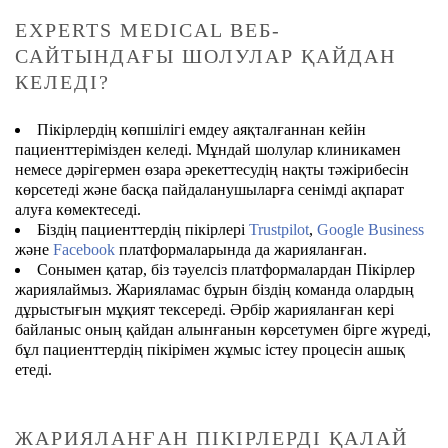
EXPERTS MEDICAL ВЕБ-
САЙТЫНДАҒЫ ШОЛУЛАР ҚАЙДАН
КЕЛЕДІ?
Пікірлердің көпшілігі емдеу аяқталғаннан кейін
пациенттерімізден келеді. Мұндай шолулар клиникамен
немесе дәрігермен өзара әрекеттесудің нақты тәжірибесін
көрсетеді және басқа пайдаланушыларға сенімді ақпарат
алуға көмектеседі.
Біздің пациенттердің пікірлері
Trustpilot
,
Google Business
және
Facebook
платформаларында да жарияланған.
Сонымен қатар, біз тәуелсіз платформалардан Пікірлер
жариялаймыз. Жарияламас бұрын біздің команда олардың
дұрыстығын мұқият тексереді. Әрбір жарияланған кері
байланыс оның қайдан алынғанын көрсетумен бірге жүреді,
бұл пациенттердің пікірімен жұмыс істеу процесін ашық
етеді.
ЖАРИЯЛАНҒАН ПІКІРЛЕРДІ ҚАЛАЙ