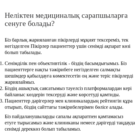
Неліктен медициналық сарапшыларға
сенуге болады?
Біз барлық жарияланған пікірлерді мұқият тексереміз, тек
негізделген Пікірлер пациенттер үшін сенімді ақпарат көзі
болып табылады.
Сенімділік пен объективтілік - біздің басымдығымыз. Біз
пациенттерге нақты тәжірибеге негізделген салмақты
шешімдер қабылдауға көмектесетін оң және теріс пікірлерді
жариялаймыз.
Біздің ашықтық саясатымыз тәуелсіз платформалардан кері
байланыс көздерін тексеруді және көрсетуді қамтиды.
Пациенттер дәрігерлер мен клиникалардың рейтингін құра
отырып, біздің сайттағы тәжірибелерімен бөлісе алады.
Біз пайдаланушыларды сапалы ақпаратпен қамтамасыз
етуге тырысамыз және клиниканы немесе дәрігерді таңдауда
сенімді дереккөз болып табыламыз.