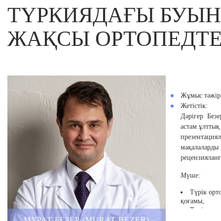
ТҮРКИЯДАҒЫ БУЫН
ЖАҚСЫ ОРТОПЕДТЕ
Жұмыс тәжіри
Жетістік:
Дәрігер Безе
астам ұлттық
презентация
мақалаларды
рецензияланғ
Мүше:
Түрік орт
қоғамы,
Түрік омы
Түрік иық
МУРАТ БЕЗЕР (MURAT BEZER)