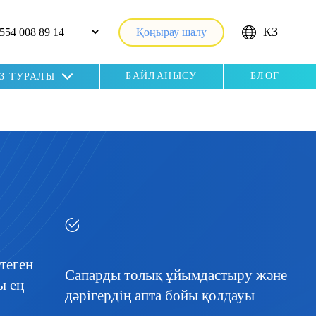
КЗ
Қоңырау шалу
БАЙЛАНЫСУ
БЛОГ
ІЗ ТУРАЛЫ
ктеген
Сапарды толық ұйымдастыру және
ы ең
дәрігердің апта бойы қолдауы