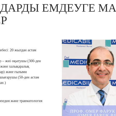
ДАРДЫ ЕМДЕУГЕ М
Р
бесі:
20 жылдан астам
р – жиі оқытушы (300-ден
 және халықаралық
лар) және ғылыми
 шығарушы (50-ден астам
ан.)
опедия және травматология
ртқа қоғамы,
ПРОФ. ОМЕР ФАРУК
 және шынтақ хирургиясы
(OMER FARUK BI