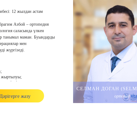
әне халықаралық
бесі:
12 жылдан астам
 белсенді түрде
.
брагим Азбой – ортопедия
ология саласында үлкен
ар танымал маман. Буындарды
ерациялар мен
ді жүргізеді.
;
ң жыртылуы;
ың үзілуі;
інің басының асептикалық
СЕЛМАН ДОГАН (SEL
Дәрігерге жазу
ортопед
 жж. – Қажеттепе
нің медицина факультетінің
лымдарының докторы;
 жж. – Стамбул Денсаулық