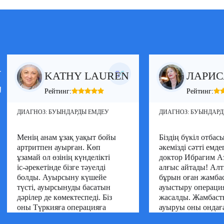
трлігінің Оқу-зерттеу
а ортопедия және
я бойынша резидентура.
й Стамбулдағы Медиполь
нде клиникалық анатомия
торлық диссертациясын
Ң
5
KATHY LAUREN
ЛАРИС
/5
 ұйымдарға мүшелік:
Рейтинг:
Рейтинг:
ық жамбас және тізе
ДИАГНОЗ:
БУЫНДАРДЫ ЕМДЕУ
ДИАГНОЗ:
БУЫНДАРД
ауымдастығы;
ық ортопедиялық хирургия
ология қоғамы (SICOT);
Менің анам ұзақ уақыт бойы
Біздің бүкіл отба
қ жамбас буыны қоғамы
артритпен ауырған. Көп
әкемізді сәтті емде
ұзамай ол өзінің күнделікті
доктор Ибрагим А
не тізе буындарын ауыстыру
іс-әрекетінде бізге тәуелді
алғыс айтады! Алт
қауымдастығы (KADAD);
болды. Ауырсыну күшейе
бұрын оған жамба
опедия қоғамы және
тар қауымдастығы (TOTBID);
түсті, ауырсынуды басатын
ауыстыру операци
опедия және травматология
дәрілер де көмектеспеді. Біз
жасалды. Жамбас
еңесі (TOTEK);
оны Түркияға операцияға
ауыруы оны ондағ
дициналық қауымдастығы
апардық, өйткені онда
бойы азаптады, с