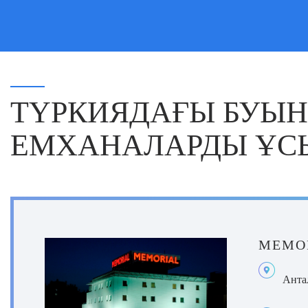
Травматол
Доктор Азбо
тізе буындар
қауымдастығ
табылады.
ТҮРКИЯДАҒЫ БУЫ
ЕМХАНАЛАРДЫ ҰС
МЕМОР
Анта