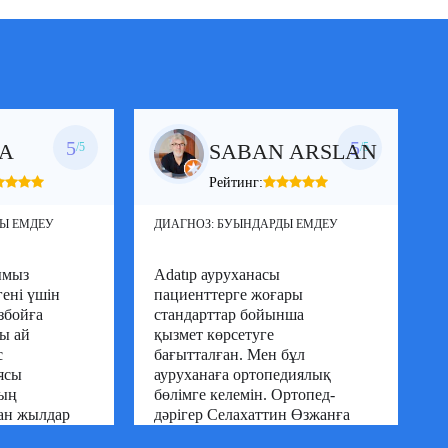
Стамбулдағы Умрание оқу-зерттеу
ауруханасының ортопедия және
травматология клиникасында
резидентурада оқуын аяқтады.
Сонымен қатар, ол Мединийет
университетінің Гозтепе оқу-зерттеу
ауруханасында ортопедиялық онкология
бойынша екінші мамандығын алды.
5
5
А
SABAN ARSLAN
/5
/5
Рейтинг:
Ы ЕМДЕУ
ДИАГНОЗ:
БУЫНДАРДЫ ЕМДЕУ
Д
сымыз
Adatıp ауруханасы
гені үшін
пациенттерге жоғары
С
збойға
стандарттар бойынша
а
ы ай
қызмет көрсетуге
т
с
бағытталған. Мен бұл
п
ясы
ауруханаға ортопедиялық
ж
тың
бөлімге келемін. Ортопед-
д
ан жылдар
дәрігер Селахаттин Өзжанға
о
ондықтан
ерекше алғыс. Хирургия
б