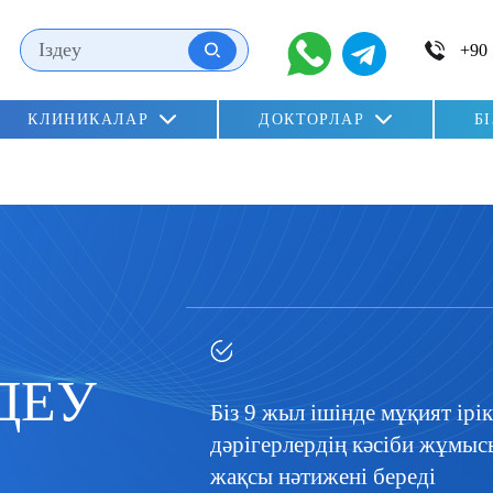
КЛИНИКАЛАР
ДОКТОРЛАР
Б
ДЕУ
Біз 9 жыл ішінде мұқият ірі
дәрігерлердің кәсіби жұмыс
жақсы нәтижені береді