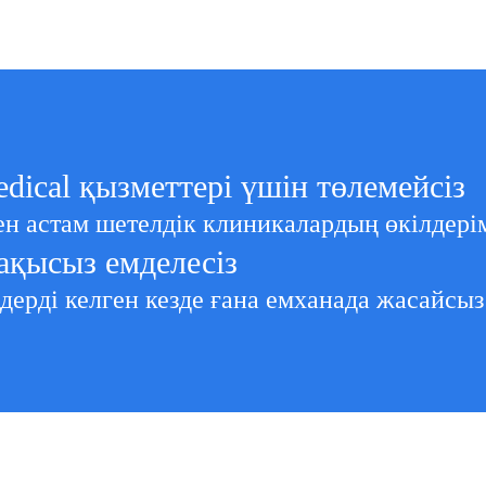
edical қызметтері үшін төлемейсіз
ден астам шетелдік клиникалардың өкілдері
ақысыз емделесіз
дерді келген кезде ғана емханада жасайсыз