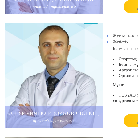
қоғамының,
ортопед, травматолог
Түрік арт
Еуропалы
хирургиясы 
Американд
академиясын
Жұмыс тәжіри
Жетістік:
Білім салалар
Спорттық 
Буынға жұ
Артроплас
Ортопедия
Мүше:
TUSYAD (Т
хирургиясы с
қауымдастығы
TOTEK (О
ОЗГУР ЧИЧЕКЛИ (OZGUR CICEKLI)
травматологи
ортопед-травматолог
кеңесі), мүше
TOTBID (Т
травматологи