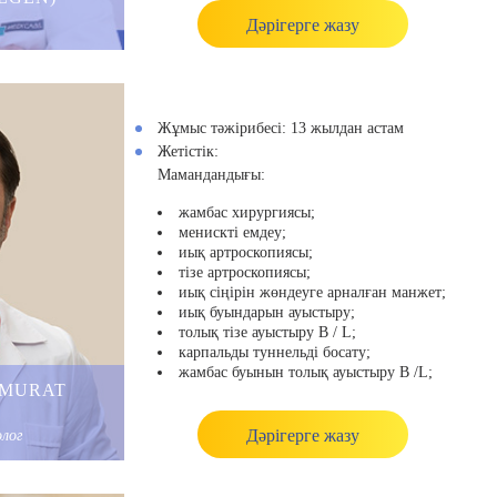
көпшілігі ересектердің реконструктивтік
Дәрігерге жазу
аймағына жатады.
Ол АҚШ-тың СТРАЙКЕР қаласында білім
беру кеңесшісі және оқытушы болып
жұмыс істейді.
Жұмыс тәжірибесі:
13 жылдан астам
Жетістік:
Мамандан
дығы
:
жамбас хирургиясы;
менискті емдеу;
иық артроскопиясы;
тізе артроскопиясы;
иық сіңірін жөндеуге арналған манжет;
иық буындарын ауыстыру;
толық тізе ауыстыру B / L;
карпальды туннельді босату;
жамбас буынын толық ауыстыру B /L;
(MURAT
алдыңғы крест тәрізді байламдарды
(ACL) қалпына келтіру;
Фьюжн тобық хирургиясы.
Дәрігерге жазу
лог
Білім
і
: