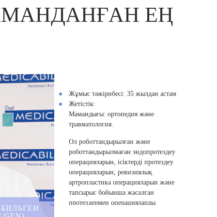
АМАНДАНҒАН ЕҢ
Жұмыс тәжірибесі:
35 жылдан астам
Жетістік:
Маманд
ығы
:
ортопедия және
травматология.
Ол роботтандырылған және
роботтандырылмаған эндопротездеу
операцияларын, ісіктерді протездеу
операцияларын, ревизиялық
артропластика операцияларын және
тапсырыс бойынша жасалған
протездермен операцияларды
 БИЛЬГЕН
орындайды. Оның операцияларының
LGEN)