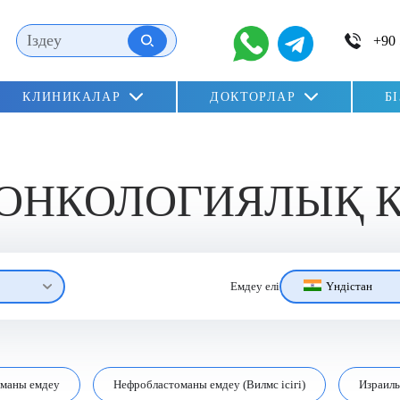
КЛИНИКАЛАР
ДОКТОРЛАР
Б
 ОНКОЛОГИЯЛЫҚ 
Үндістан
Емдеу елі
оманы емдеу
Нефробластоманы емдеу (Вилмс ісігі)
Израиль