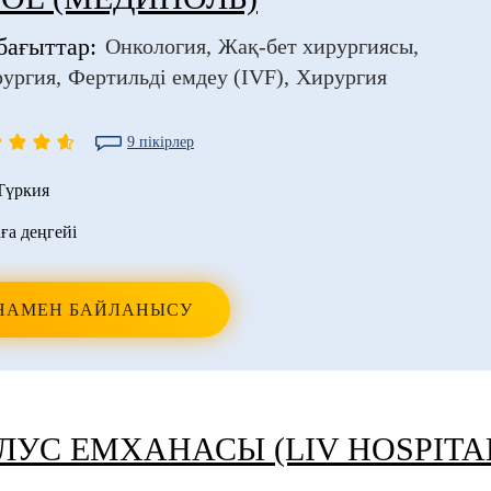
бағыттар:
Онкология
Жақ-бет хирургиясы
рургия
Фертильді емдеу (IVF)
Хирургия
9 пікірлер
Түркия
ға деңгейі
НАМЕН БАЙЛАНЫСУ
ЛУС ЕМХАНАСЫ (LIV HOSPITA