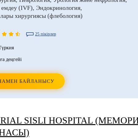
 емдеу (IVF)
Эндокринология
лары хирургиясы (флебология)
25 пікірлер
Түркия
ға деңгейі
НАМЕН БАЙЛАНЫСУ
IAL SISLI HOSPITAL (МЕМОР
НАСЫ)