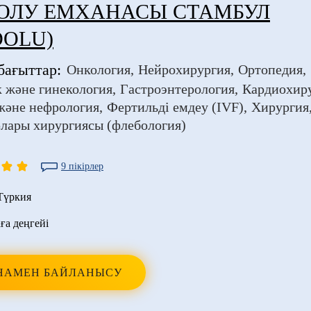
ОЛУ ЕМХАНАСЫ СТАМБУЛ
DOLU)
бағыттар:
Онкология
Нейрохирургия
Ортопедия
 және гинекология
Гастроэнтерология
Кардиохир
және нефрология
Фертильді емдеу (IVF)
Хирургия
лары хирургиясы (флебология)
9 пікірлер
Түркия
ға деңгейі
НАМЕН БАЙЛАНЫСУ