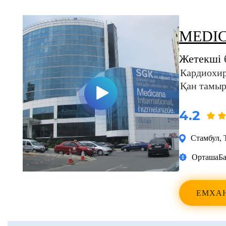
MEDIC
Жетекші 
Кардиохи
Қан тамыр
4.2
Стамбул
,
Орташа
Ба
ЕМХА