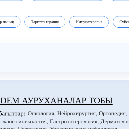
ер пышақ
Таргетті терапия
Иммунотерапия
Сүйек
ADEM АУРУХАНАЛАР ТОБЫ
бағыттар:
Онкология
Нейрохирургия
Ортопедия
 және гинекология
Гастроэнтерология
Дерматоло
рургия
Неврология
Урология және нефрология