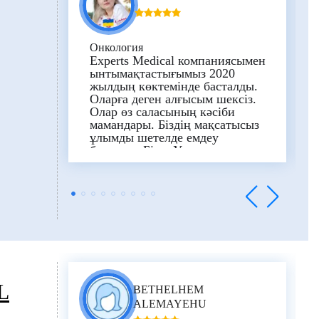
Онкология
Experts Medical компаниясымен
ынтымақтастығымыз 2020
жылдың көктемінде басталды.
Оларға деген алғысым шексіз.
Олар өз саласының кәсіби
мамандары. Біздің мақсатысыз
ұлымды шетелде емдеу
болатын. Бізге Украинада жоқ
протон терапиясы керек еді.
Бірлескен жұмысымыз
пандемияның басталуымен
бетпе-бет келіп, шетелде
емделу жоспарлары бұзылған
кезде де, біз емдеудің
нұсқалары мен мүмкіндігін
іздеуді жалғастырдық.
Карантинге байланысты біз
протон терапиясын бастай
L
BETHELHEM
алмадық, өйткені кеш болды,
бірақ Түркияда басқа емдеу
ALEMAYEHU
тәсілін бастап кеттік. Түркия