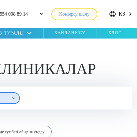
КЗ
Қоңырау шалу
БАЙЛАНЫСУ
БЛОГ
ІЗ ТУРАЛЫ
КЛИНИКАЛАР
де сүт безі обырын емдеу