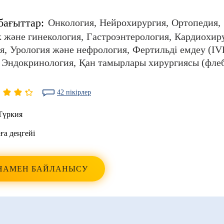
бағыттар:
Онкология
Нейрохирургия
Ортопедия
 және гинекология
Гастроэнтерология
Кардиохир
я
Урология және нефрология
Фертильді емдеу (IV
Эндокринология
Қан тамырлары хирургиясы (фле
42 пікірлер
Түркия
ға деңгейі
НАМЕН БАЙЛАНЫСУ