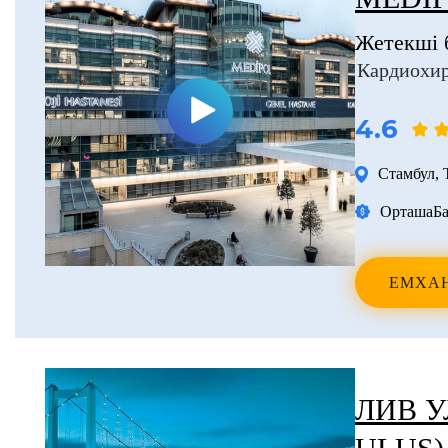
Жетекші 
Кардиохи
4.6
Стамбул
,
Орташа
Ба
ЕМХА
ЛИВ У