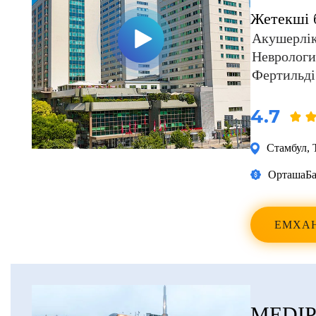
Жетекші 
Акушерлік
Неврологи
Фертильді
4.7
Стамбул
,
Орташа
Ба
ЕМХА
MEDIP