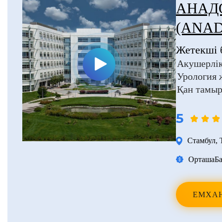
АНАД
(ANA
Жетекші 
Акушерлік
Урология 
Қан тамыр
5
Стамбул
,
Орташа
Ба
ЕМХА