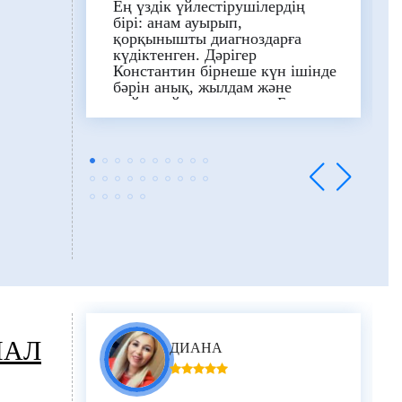
Ең үздік үйлестірушілердің
бірі: анам ауырып,
қорқынышты диагноздарға
күдіктенген. Дәрігер
Константин бірнеше күн ішінде
бәрін анық, жылдам және
жайлы ұйымдастырды. Барлығы
ең ұсақ-түйегіне дейін
ұйымдастырылды: күнделікті
трансферлерден бастап
дәрілерді қонақүйге жеткізуге
дейін, себебі бізге өзіміз
дәріханаға баруға уақыт
болмады. Ол әрқашан
қолжетімді болды, және біз осы
қызметтердің барлығына оған
өте ризамыз!
Trustpilot-тағы Experts Medical
профилінде жарияланған пікір.
ИАЛ
ДИАНА