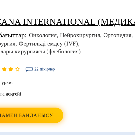
ANA INTERNATIONAL (МЕДИК
бағыттар:
Онкология
Нейрохирургия
Ортопедия
рургия
Фертильді емдеу (IVF)
лары хирургиясы (флебология)
22 пікірлер
Түркия
ға деңгейі
НАМЕН БАЙЛАНЫСУ