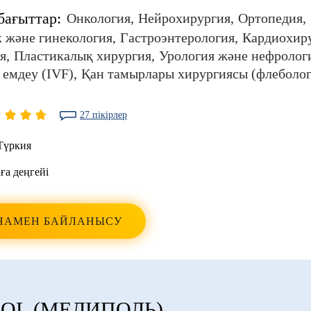
бағыттар:
Онкология
Нейрохирургия
Ортопедия
 және гинекология
Гастроэнтерология
Кардиохир
я
Пластикалық хирургия
Урология және нефролог
 емдеу (IVF)
Қан тамырлары хирургиясы (флеболог
27 пікірлер
Түркия
ға деңгейі
НАМЕН БАЙЛАНЫСУ
OL (МЕДИПОЛЬ)