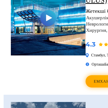
ULUS)
Жетекші 
Акушерлік
Неврологи
Хирургия
4.3
Стамбул
,
Орташа
Ба
ЕМХА