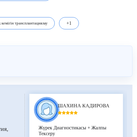
+1
 кемігін трансплантациялау
ШАХИНА КАДИРОВА
Жүрек Диагностикасы + Жалпы
гия
Тексеру