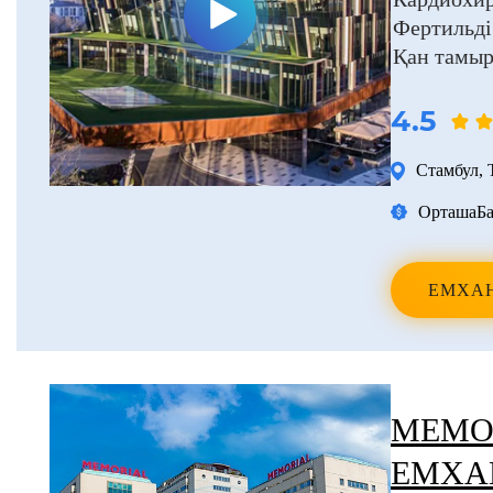
Фертильді
Қан тамыр
4.5
Стамбул
,
Орташа
Ба
ЕМХА
MEMOR
ЕМХА