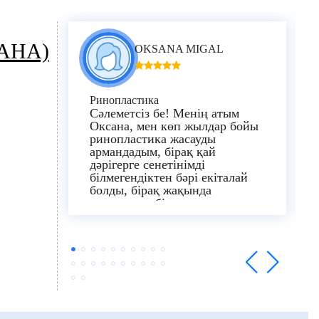
АНА)
OKSANA MIGAL
Ринопластика
Сәлеметсіз бе!
Менің атым
Оксана, мен көп жылдар бойы
ринопластика жасауды
армандадым, бірақ қай
дәрігерге сенетінімді
білмегендіктен бәрі екіталай
болды, бірақ жақында
интернетте бір жарнамаға тап
болдым.
Осылайша екі апта
бұрын мен өмірімнің жартысы
армандаған нәрсені жасадым.
Мен докторға алғыс айтқым
келеді.
Медикана
клиникасында Джелал Алиоглу,
бәрі ауыртпалықсыз және тез
қалпына келтірусіз жоғары
деңгейде өтті.
Мен қазір