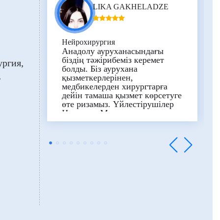
LIKA GAKHELADZE
Нейрохирургия
Анадолу ауруханасындағы
біздің тәжірибеміз керемет
ургия
болды.
Біз аурухана
қызметкерлерінен,
медбикелерден хирургтарға
дейін тамаша қызмет көрсетуге
өте ризамыз.
Үйлестірушілер
Нана мен Марта әр кезеңде өте
көмектесті, аудармашылар
Софи мен Натия біздің
ойымызды жеңілдету үшін
қолдан келгеннің бәрін жасады.
Соңында үлкен кәсіби шеберлік
танытып, тамаша жұмыс
атқарып, күйеуімнің өмірін
сақтап қалған бас хирург,
доктор Мехмет Чаглар Беркке
алғысымыз шексіз.
Рақмет
сізге!