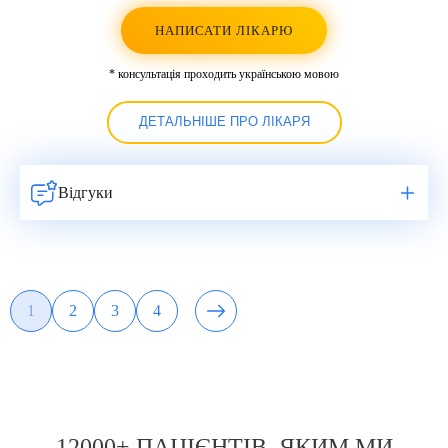
НАПИСАТИ ЛІКАРЮ
* консультація проходить українською мовою
ДЕТАЛЬНІШЕ ПРО ЛІКАРЯ
Відгуки
Навигация
1
2
3
4
Page
Page
Page
Page
по
записям
12000+ ПАЦІЄНТІВ, ЯКИМ МИ