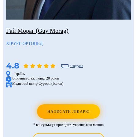
Гай Мораг (Guy Morag)
ХІРУРГ-ОРТОПЕД
4.8
4 відгуків
Ізраїль
Клінічний стаж:
понад 20 років
Медичний центр Сураскі (Іхілов)
НАПИСАТИ ЛІКАРЮ
* консультація проходить українською мовою