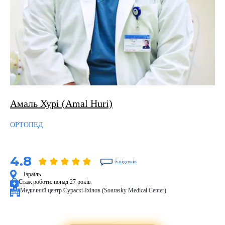
Амаль Хурі (Amal Huri)
ОРТОПЕД
4.8
5 відгуків
Ізраїль
Стаж роботи:
понад 27 років
Медичний центр Сураскі-Іхілов (Sourasky Medical Center)