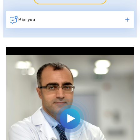
Умут Демірджи (Umut Demirci)
Фатіх Айдоган (Fatih Aydogan)
Відгуки
Хале Башак Чалар (Hale Basak Caglar)
Хамдулла Созен (Hamdullah Sozen)
Яків Шехтер (Jacob Schechter)