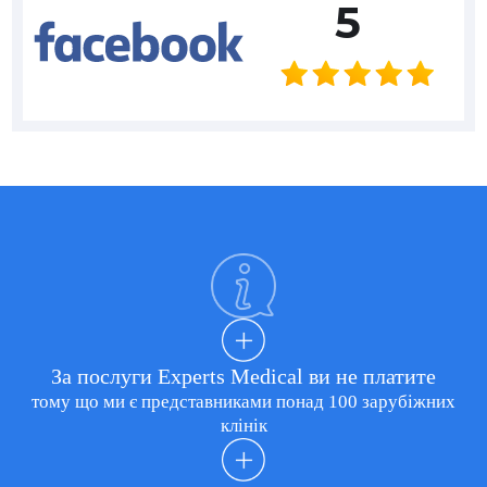
5
За послуги Experts Medical ви не платите
тому що ми є представниками понад 100 зарубіжних
клінік