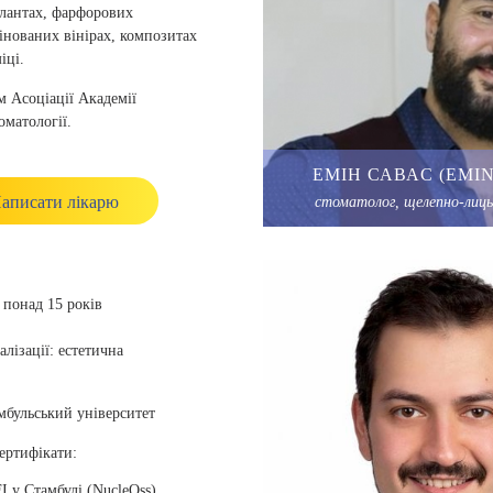
плантах, фарфорових
інованих вінірах, композитах
іці.
м Асоціації Академії
оматології.
і курси, пов’язані з
ЕМІН САВАC (EMIN
стоматологією, та закінчила
аписати лікарю
стоматолог, щелепно-лиць
ний факультет Університету
понад 15 років
алізації: естетична
мбульський університет
сертифікати:
I у Стамбулі (NucleOss)