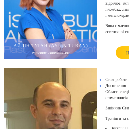
відбілює, ім
пломбах, лам
і металокерам
Вона є члено
естетичної ст
Пройшла різн
АЙЛІН ТУРАН (AYLIN TURAN)
косметичною 
Н
естетик-стоматолог
стоматологіч
Дікле.
Стаж роботи:
Досягнення:
Області спеці
стоматологія
Закінчив Ста
Тренінги та 
Зустріч TF