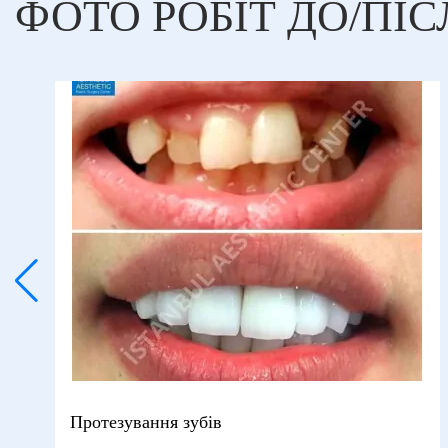
ФОТО РОБІТ ДО/ПІС
Протезування зубів