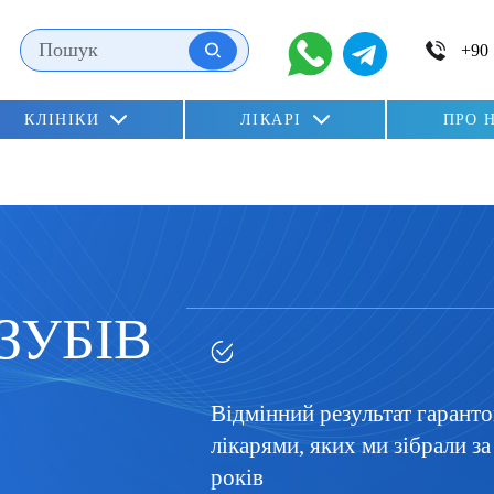
ні
КЛІНІКИ
ЛІКАРІ
ПРО 
n»
lu)
ЗУБІВ
Відмінний результат гарант
лікарями, яких ми зібрали за
років