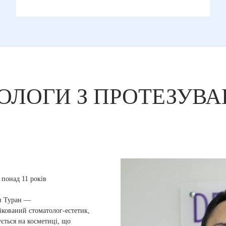
ЛОГИ З ПРОТЕЗУВАН
понад 11 років
н Туран —
ікований стоматолог-естетик,
ується на косметиці, що