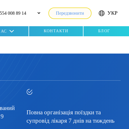
УКР
Передзвонити
КОНТАКТИ
БЛОГ
НАС
ований
Повна організація поїздки та
 9
супровід лікаря 7 днів на тиждень