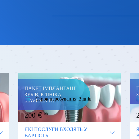
КЛІНІКА MAVIDENTA
ПАКЕТ ІМПЛАНТАЦІЇ
ЗУБІВ, КЛІНІКА
З
Строк перебування:
3 днів
MAVIDENTA
€
200
ЯКІ ПОСЛУГИ ВХОДЯТЬ У
ВАРТІСТЬ