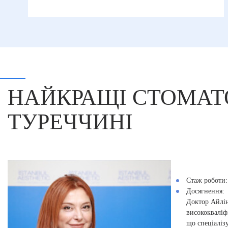
НАЙКРАЩІ СТОМАТО
ТУРЕЧЧИНІ
Стаж роботи:
Досягнення:
Доктор Айлі
висококваліф
що спеціаліз