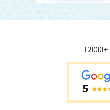
Фатіх Айдоган (Fatih Aydogan)
Хале Башак Чалар (Hale Basak Caglar)
Хамдулла Созен (Hamdullah Sozen)
Яків Шехтер (Jacob Schechter)
12000
5