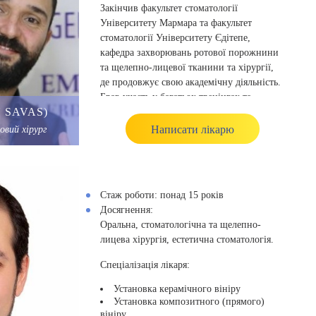
Закінчив факультет стоматології
Університету Мармара та факультет
стоматології Університету Єдітепе,
кафедра захворювань ротової порожнини
та щелепно-лицевої тканини та хірургії,
де продовжує свою академічну діяльність.
Брав участь у багатьох тренінгах та
 SAVAS)
конгресах у сфері естетичної стоматології.
Написати лікарю
овий хірург
Стаж роботи:
понад 15 років
Досягнення:
Оральна, стоматологічна та щелепно-
лицева хірургія, естетична стоматологія.
Спеціалізація лікаря:
Установка керамічного вініру
Установка композитного (прямого)
вініру