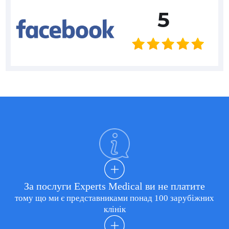
5
За послуги Experts Medical ви не платите
тому що ми є представниками понад 100 зарубіжних
клінік