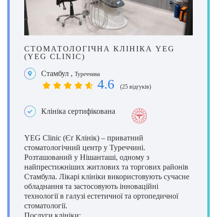
СТОМАТОЛОГІЧНА КЛІНІКА YEG
(YEG CLINIC)
Стамбул
,
Туреччина
4.6
(25 відгуків)
Клініка сертифікована
YEG Clinic (Єґ Клінік) – приватний
стоматологічний центр у Туреччині.
Розташований у Нішанташі, одному з
найпрестижніших житлових та торгових районів
Стамбула. Лікарі клініки використовують сучасне
обладнання та застосовують інноваційні
технології в галузі естетичної та ортопедичної
стоматології.
Послуги клініки: