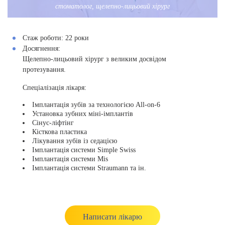
стоматолог, щелепно-лицьовий хірург
Стаж роботи:
22 роки
Досягнення:
Щелепно-лицьовий хірург з великим досвідом
протезування.
Спеціалізація лікаря:
Імплантація зубів за технологією All-on-6
Установка зубних міні-імплантів
Сінус-ліфтінг
Кісткова пластика
Лікування зубів із седацією
Імплантація системи Simple Swiss
Імплантація системи Mis
Імплантація системи Straumann та ін.
Написати лікарю