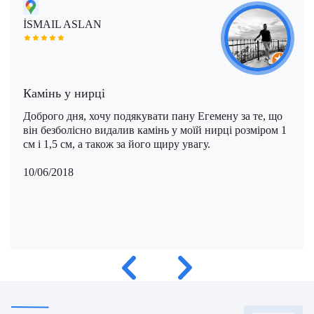
Моше Інбар (Moshe Inbar)
Шимон Маймон (Shimon Maimon)
Саліх Марангоз (Salih Marangoz)
İSMAIL ASLAN
Моше Паппа (Moshe Pappa)
Шломи Константини (Shlomi Constantini)
Сегев Ейтан (Segev Eitan)
Мустафа Оздоган (Mustafa Ozdogan)
Шломо Давидович (Shlomo Davidovich)
Халук Чабук (Haluk Cabuk)
Камінь у нирці
Озкан Їлдиз (Ozkan Yildiz)
Доброго дня, хочу подякувати пану Егемену за те, що
Саваш Туна (Savas Tuna)
він безболісно видалив камінь у моїй нирці розміром 1
см і 1,5 см, а також за його щиру увагу.
Семіх Халезероглу (Semih Halezeroglu)
10/06/2018
Серкан Кескін (Serkan Keskin)
Серкан Ерканлі (Serkan Erkanli)
Сіван Шамаї (Sivan Shamai)
Тамар Сафра (Tamar Safra)
Тахсін Озатлі (Tahsin Ozatli)