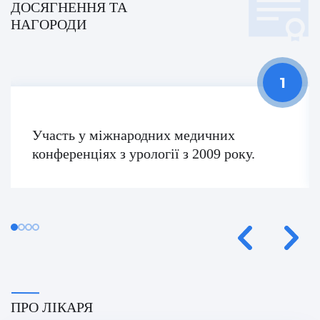
ДОСЯГНЕННЯ ТА
Умут Демірджи (Umut Demirci)
НАГОРОДИ
Фатіх Айдоган (Fatih Aydogan)
Хале Башак Чалар (Hale Basak Caglar)
Хамдулла Созен (Hamdullah Sozen)
Яків Шехтер (Jacob Schechter)
Участь у міжнародних медичних
конференціях з урології з 2009 року.
ПРО ЛІКАРЯ