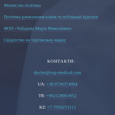
Фінансова політика
Політика ранжування клінік та публікації відгуків
ФОП «Чабдаєва Марія Миколаївна»
Свідотство на торгівельну марку
КОНТАКТИ:
doctor@exp-medical.com
UA:
+38 0736374004
TR:
+902129003652
KZ:
+7 7059253112