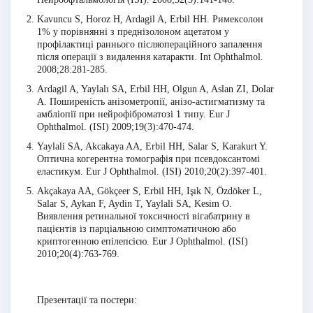
Kavuncu S, Horoz H, Ardagil A, Erbil HH. Римексолон
1% у порівнянні з преднізолоном ацетатом у
профілактиці раннього післяопераційного запалення
після операції з видалення катаракти. Int Ophthalmol.
2008;28:281-285.
Ardagil A, Yaylalı SA, Erbil HH, Olgun A, Aslan ZI, Dolar
A. Поширеність анізометропії, анізо-астигматизму та
амбліопії при нейрофіброматозі 1 типу. Eur J
Ophthalmol. (ISI) 2009;19(3):470-474.
Yaylali SA, Akcakaya AA, Erbil HH, Salar S, Karakurt Y.
Оптична когерентна томографія при псевдоксантомі
еластикум. Eur J Ophthalmol. (ISI) 2010;20(2):397-401.
Akçakaya AA, Gökçeer S, Erbil HH, Işık N, Özdöker L,
Salar S, Aykan F, Aydin T, Yaylali SA, Kesim O.
Виявлення ретинальної токсичності вігабатрину в
пацієнтів із парціальною симптоматичною або
криптогенною епілепсією. Eur J Ophthalmol. (ISI)
2010;20(4):763-769.
Презентації та постери: