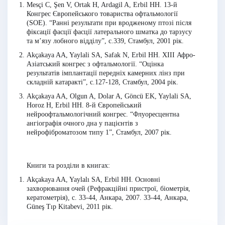
Mesçi C, Şen V, Ortak H, Ardagil A, Erbil HH. 13-й
Конгрес Європейського товариства офтальмології
(SOE). “Ранні результати при вродженому птозі після
фіксації фасції фасції латерального шматка до тарзусу
та м’язу лобного відділу”, с.339, Стамбул, 2001 рік.
Akçakaya AA, Yaylali SA, Safak N, Erbil HH. XIII Афро-
Азіатський конгрес з офтальмології. “Оцінка
результатів імплантації передніх камерних лінз при
складній катаракті”, с.127-128, Стамбул, 2004 рік.
Akçakaya AA, Olgun A, Dolar A, Göncü EK, Yaylali SA,
Horoz H, Erbil HH. 8-й Європейський
нейроофтальмологічний конгрес. “Флуоресцентна
ангіографія очного дна у пацієнтів з
нейрофіброматозом типу 1”, Стамбул, 2007 рік.
Книги та розділи в книгах:
Akçakaya AA, Yaylalı SA, Erbil HH. Основні
захворювання очей (Рефракційні пристрої, біометрія,
кератометрія), с. 33-44, Анкара, 2007. 33-44, Анкара,
Güneş Tıp Kitabevi, 2011 рік.