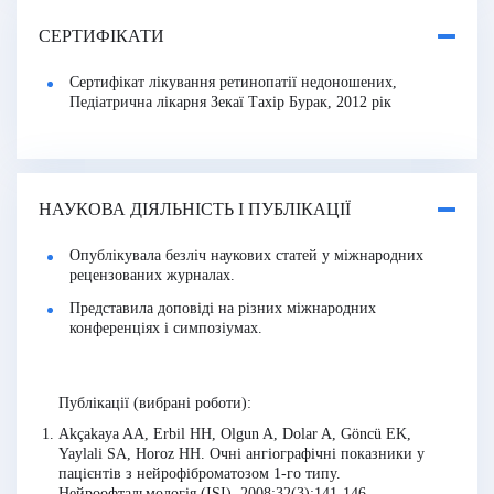
СЕРТИФІКАТИ
Сертифікат лікування ретинопатії недоношених,
Педіатрична лікарня Зекаї Тахір Бурак, 2012 рік
НАУКОВА ДІЯЛЬНІСТЬ І ПУБЛІКАЦІЇ
Опублікувала безліч наукових статей у міжнародних
рецензованих журналах.
Представила доповіді на різних міжнародних
конференціях і симпозіумах.
Публікації (вибрані роботи):
Akçakaya AA, Erbil HH, Olgun A, Dolar A, Göncü EK,
Yaylali SA, Horoz HH. Очні ангіографічні показники у
пацієнтів з нейрофіброматозом 1-го типу.
Нейроофтальмологія (ISI). 2008;32(3):141-146.