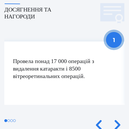
Умут Демірджи (Umut Demirci)
ДОСЯГНЕННЯ ТА
НАГОРОДИ
Фатіх Айдоган (Fatih Aydogan)
Хале Башак Чалар (Hale Basak Caglar)
Хамдулла Созен (Hamdullah Sozen)
Яків Шехтер (Jacob Schechter)
Провела понад 17 000 операцій з
видалення катаракти і 8500
вітреоретинальних операцій.