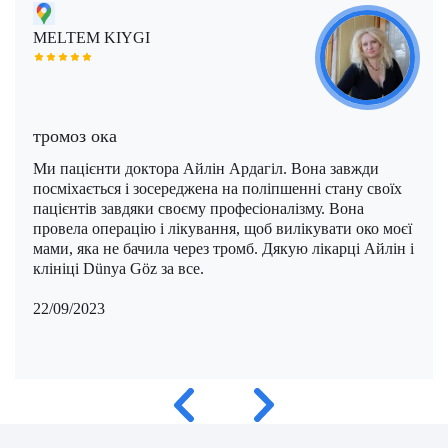
Моше Інбар (Moshe Inbar)
Шимон Маймон (Shimon Maimon)
Саліх Марангоз (Salih Marangoz)
MELTEM KIYGI
Моше Паппа (Moshe Pappa)
Шломи Константини (Shlomi Constantini)
Сегев Ейтан (Segev Eitan)
Мустафа Оздоган (Mustafa Ozdogan)
Шломо Давидович (Shlomo Davidovich)
Професор Халук Чабук (Haluk Cabuk)
тромоз ока
Озкан Їлдиз (Ozkan Yildiz)
Ми пацієнти доктора Айлін Ардагіл. Вона завжди
Саваш Туна (Savas Tuna)
посміхається і зосереджена на поліпшенні стану своїх
пацієнтів завдяки своєму професіоналізму. Вона
Семіх Халезероглу (Semih Halezeroglu)
провела операцію і лікування, щоб вилікувати око моєї
мами, яка не бачила через тромб. Дякую лікарці Айлін і
Серкан Кескін (Serkan Keskin)
клініці Dünya Göz за все.
Серкан Ерканлі (Serkan Erkanli)
22/09/2023
Сіван Шамаї (Sivan Shamai)
Тамар Сафра (Tamar Safra)
Тахсін Озатлі (Tahsin Ozatli)