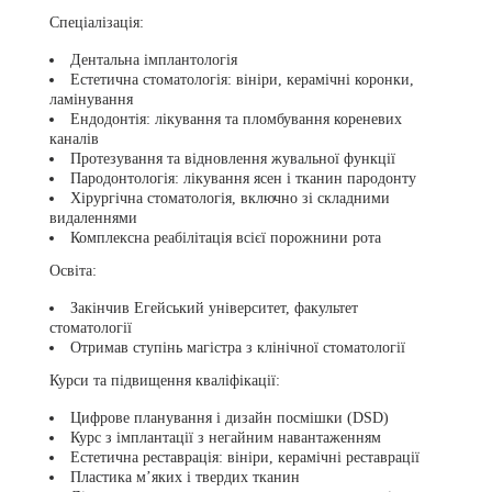
Спеціалізація:
Дентальна імплантологія
Естетична стоматологія: вініри, керамічні коронки,
ламінування
Ендодонтія: лікування та пломбування кореневих
каналів
Протезування та відновлення жувальної функції
Пародонтологія: лікування ясен і тканин пародонту
Хірургічна стоматологія, включно зі складними
видаленнями
Комплексна реабілітація всієї порожнини рота
Освіта:
Закінчив Егейський університет, факультет
стоматології
Отримав ступінь магістра з клінічної стоматології
Курси та підвищення кваліфікації:
Цифрове планування і дизайн посмішки (DSD)
Курс з імплантації з негайним навантаженням
Естетична реставрація: вініри, керамічні реставрації
Пластика м’яких і твердих тканин