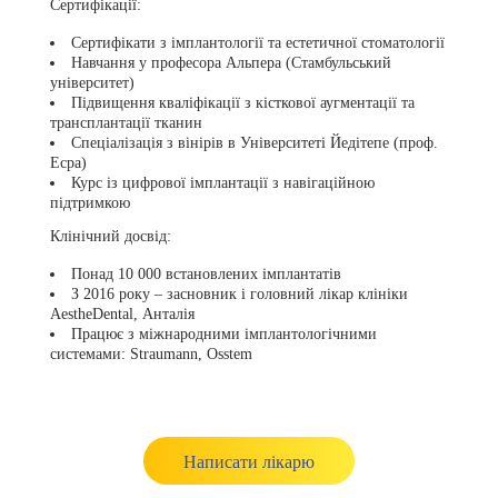
Сертифікації:
Сертифікати з імплантології та естетичної стоматології
Навчання у професора Альпера (Стамбульський
університет)
Підвищення кваліфікації з кісткової аугментації та
трансплантації тканин
Спеціалізація з вінірів в Університеті Йедітепе (проф.
Есра)
Курс із цифрової імплантації з навігаційною
підтримкою
Клінічний досвід:
Понад 10 000 встановлених імплантатів
З 2016 року – засновник і головний лікар клініки
AestheDental, Анталія
Працює з міжнародними імплантологічними
системами: Straumann, Osstem
Написати лікарю