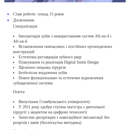
Стаж роботи:
понад 15 років
Досягнення:
Спеціалізація:
Імплантація зубів з використанням систем All-on-4 і
All-on-6
Встановлення тимчасових і постійних ортопедичних
конструкцій
Естетична реставрація зубного ряду
Планування та реалізація Digital Smile Design
Щелепно-лицьова хірургія
Безболісне видалення зубів
Повне функціональне та естетичне відновлення
зубощелепної системи
Освіта:
Випускник Стамбульського університету
У 2011 році здобув ступінь магістра з дентальної
хірургії з акцентом на цифрові технології
Захистив дисертацію з навігаційної імплантації без
розрізів і швів (безлоскутна методика)