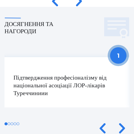
Умут Демірджи (Umut Demirci)
Фатіх Айдоган (Fatih Aydogan)
ДОСЯГНЕННЯ ТА
Хале Башак Чалар (Hale Basak Caglar)
НАГОРОДИ
Хамдулла Созен (Hamdullah Sozen)
Яків Шехтер (Jacob Schechter)
Підтвердження професіоналізму від
національної асоціації ЛОР-лікарів
Туреччиниии