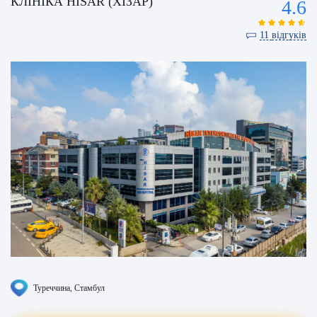
КЛІНІКА HISAR (ХІЗАР)
4.6
11
відгуків
Туреччина
, Стамбул