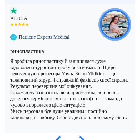
Моше Інбар (Moshe Inbar)
Шимон Маймон (Shimon Maimon)
Саліх Марангоз (Salih Marangoz)
ALICIA
Моше Паппа (Moshe Pappa)
Шломи Константини (Shlomi Constantini)
Сегев Ейтан (Segev Eitan)
Мустафа Оздоган (Mustafa Ozdogan)
Шломо Давидович (Shlomo Davidovich)
Халук Чабук (Haluk Cabuk)
Пацієнт Experts Medical
Озкан Їлдиз (Ozkan Yildiz)
ринопластика
Саваш Туна (Savas Tuna)
Я зробила ринопластику й залишилася дуже
задоволена турботою з боку всієї команди. Щиро
Семіх Халезероглу (Semih Halezeroglu)
рекомендую професора Yavuz Selim Yildirim — це
талановитий хірург і справжній фахівець своєї справи.
Серкан Кескін (Serkan Keskin)
Результат перевершив мої очікування.
Також хочу зазначити, що я пропустила свій рейс і
Серкан Ерканлі (Serkan Erkanli)
довелося терміново змінювати трансфер — команда
чудово впоралася з цією ситуацією.
Сіван Шамаї (Sivan Shamai)
Увесь персонал був дуже уважним і постійно
залишався на зв’язку. Сервіс дійсно на високому рівні.
Тамар Сафра (Tamar Safra)
01/12/2025
Тахсін Озатлі (Tahsin Ozatli)