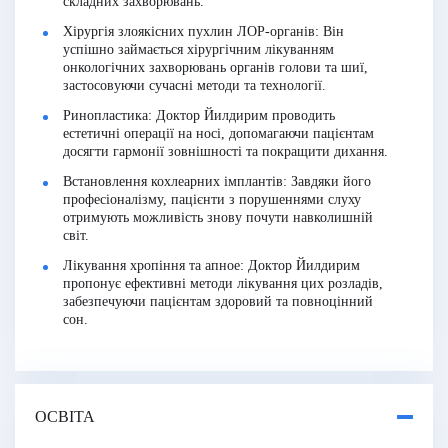
складних захворювань.
Хірургія злоякісних пухлин ЛОР-органів:
Він
успішно займається хірургічним лікуванням
онкологічних захворювань органів голови та шиї,
застосовуючи сучасні методи та технології.
Ринопластика:
Доктор Йилдирим проводить
естетичні операції на носі, допомагаючи пацієнтам
досягти гармонії зовнішності та покращити дихання.
Встановлення кохлеарних імплантів:
Завдяки його
професіоналізму, пацієнти з порушеннями слуху
отримують можливість знову почути навколишній
світ.
Лікування хропіння та апное:
Доктор Йилдирим
пропонує ефективні методи лікування цих розладів,
забезпечуючи пацієнтам здоровий та повноцінний
сон.
ОСВІТА