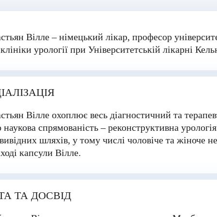
стьян Вілле – німецький лікар, професор університ
клініки урології при Університетській лікарні Кель
ІАЛІЗАЦІЯ
стьян Вілле охоплює весь діагностичний та терапе
 наукова спрямованість – реконструктивна урологія
вивідних шляхів, у тому числі чоловіче та жіноче н
ході капсули Вілле.
ТА ТА ДОСВІД