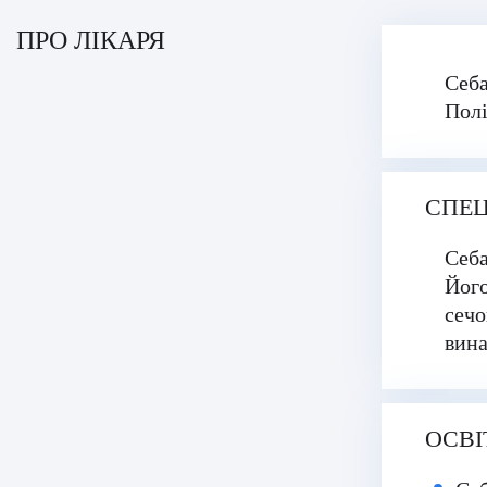
Фатіх Айдоган (Fatih Aydogan)
ПРО ЛІКАРЯ
Хале Башак Чалар (Hale Basak Caglar)
Себа
Хамдулла Созен (Hamdullah Sozen)
Полі
Яків Шехтер (Jacob Schechter)
СПЕЦ
Себа
Його
сечо
вина
ОСВІ