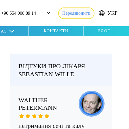
УКР
Передзвонити
КОНТАКТИ
БЛОГ
НАС
ВІДГУКИ ПРО ЛІКАРЯ
SEBASTIAN WILLE
WALTHER
AN
PETERMANN
не
нетримання сечі та калу