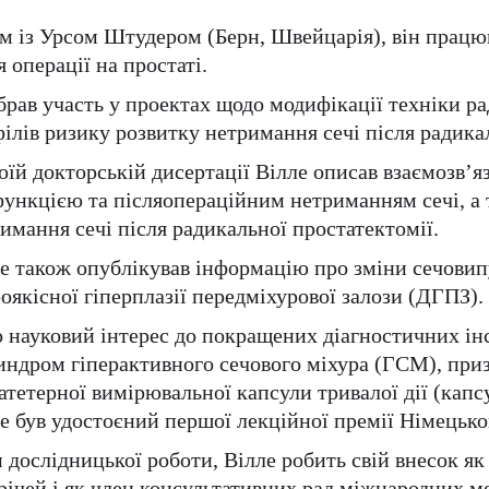
м із Урсом Штудером (Берн, Швейцарія), він працю
я операції на простаті.
брав участь у проектах щодо модифікації техніки р
ілів ризику розвитку нетримання сечі після радикал
оїй докторській дисертації Вілле описав взаємозв
ункцією та післяопераційним нетриманням сечі, а 
имання сечі після радикальної простатектомії.
е також опублікував інформацію про зміни сечовипу
оякісної гіперплазії передміхурової залози (ДГПЗ).
 науковий інтерес до покращених діагностичних інс
индром гіперактивного сечового міхура (ГСМ), приз
атетерної вимірювальної капсули тривалої дії (капс
е був удостоєний першої лекційної премії Німецько
 дослідницької роботи, Вілле робить свій внесок я
річей і як член консультативних рад міжнародних 