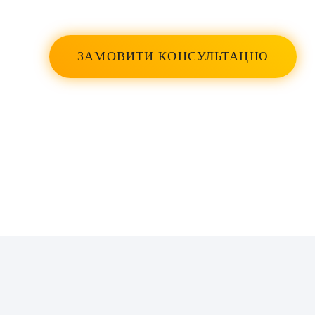
Професор Себастіан Вілле технічно
компетентний, чуйний, хороший
діагност. Настійно рекомендую.
ЗАМОВИТИ КОНСУЛЬТАЦІЮ