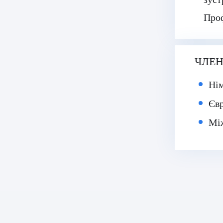
Проф
ЧЛЕН
Нім
Євр
Між