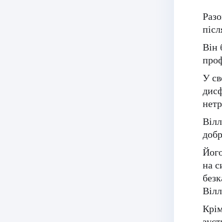
Разо
післ
Він 
проф
У св
дисф
нетр
Вілл
добр
Його
на с
безк
Вілл
Крім
зуст