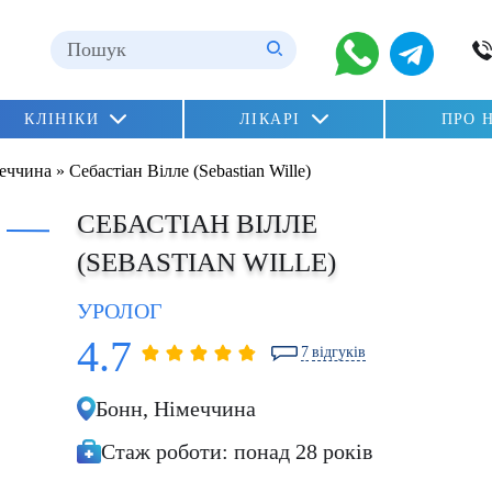
ні
КЛІНІКИ
ЛІКАРІ
ПРО 
n»
еччина
»
Себастіан Вілле (Sebastian Wille)
lu)
СЕБАСТІАН ВІЛЛЕ
(SEBASTIAN WILLE)
УРОЛОГ
4.7
7
відгуків
ГЕНРІЄТА МОР
Бонн,
Німеччина
Стаж роботи:
понад 28 років
урологія