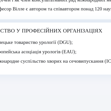
есор Вілле є автором та співавтором понад 120 нау
СТВО У ПРОФЕСІЙНИХ ОРГАНІЗАЦІЯХ
ецьке товариство урології (DGU);
опейська асоціація урологів (EAU);
народне суспільство хворих на сечовипускання (IC