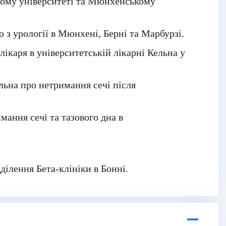
кому університеті та Мюнхенському
ю з урології в Мюнхені, Берні та Марбурзі.
лікаря в університетській лікарні Кельна у
льна про нетримання сечі після
мання сечі та тазового дна в
ділення Бета-клініки в Бонні.