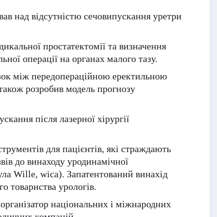
вав над відсутністю сечовипускання уретри
адикальної простатектомії та визначення
ьної операції на органах малого тазу.
’язок між передопераційною еректильною
також розробив модель прогнозу
скання після лазерної хірургії
трументів для пацієнтів, які страждають
вів до винаходу уродинамічної
ула Wille, wica). Запатентований винахід
го товариства урологів.
к організатор національних і міжнародних
медичних компаній.