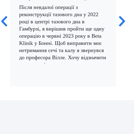
шт
Після невдалої операції з
AM
реконструкції тазового дна у 2022
Піс
році в центрі тазового дна в
зал
Гамбурзі, я вирішив пройти ще одну
мен
операцію в червні 2023 року в Beta
рок
Klinik у Бонні. Щоб виправити моє
Віл
нетримання сечі та калу я звернувся
AMS
до професора Вілле. Хочу відзначити
сеч
ретельну діагностику, проведену
тка
заздалегідь та обговорення її
рад
результатів та можливих ризиків з
ста
професором Вілле. Все було
опе
пояснено в зрозумілій формі. Дати
усп
попередніх обстежень та самої
ста
операції були добре скоординовані,
бул
тож мені не довелося постійно їздити
рек
між Бонном і Гамбургом, де я
проживаю. За це теж дякую