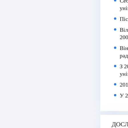
Себ
уні
Піс
Віл
200
Він
рад
З 2
уні
201
У 2
ДОСЛ