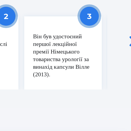
професору Вілле. Також хочу
подякувати команді Бета клініки за
хороше лікування та догляд.
Він був удостоєний
Автор
слі
першої лекційної
науко
премії Німецького
товариства урології за
винахід капсули Вілле
(2013).