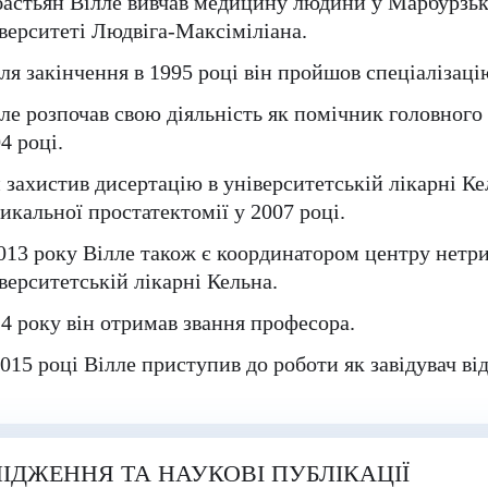
астьян Вілле вивчав медицину людини у Марбурзь
верситеті Людвіга-Максіміліана.
ля закінчення в 1995 році він пройшов спеціалізаці
ле розпочав свою діяльність як помічник головного 
4 році.
 захистив дисертацію в університетській лікарні Ке
икальної простатектомії у 2007 році.
013 року Вілле також є координатором центру нетри
верситетській лікарні Кельна.
4 року він отримав звання професора.
015 році Вілле приступив до роботи як завідувач від
ІДЖЕННЯ ТА НАУКОВІ ПУБЛІКАЦІЇ