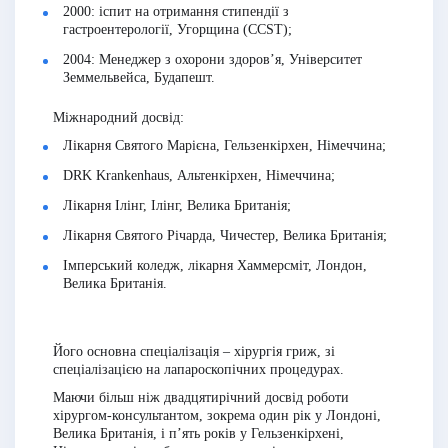
2000: іспит на отримання стипендії з
гастроентерології, Угорщина (CCST);
2004: Менеджер з охорони здоров’я, Університет
Земмельвейса, Будапешт.
Міжнародний досвід:
Лікарня Святого Марієна, Гельзенкірхен, Німеччина;
DRK Krankenhaus, Альтенкірхен, Німеччина;
Лікарня Ілінг, Ілінг, Велика Британія;
Лікарня Святого Річарда, Чичестер, Велика Британія;
Імперський коледж, лікарня Хаммерсміт, Лондон,
Велика Британія.
Його основна спеціалізація – хірургія гриж, зі
спеціалізацією на лапароскопічних процедурах.
Маючи більш ніж двадцятирічний досвід роботи
хірургом-консультантом, зокрема один рік у Лондоні,
Велика Британія, і п’ять років у Гельзенкірхені,