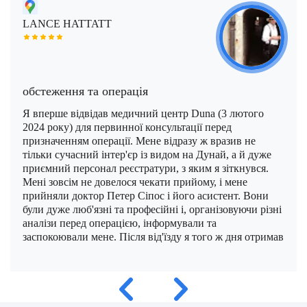
Моше Інбар (Moshe Inbar)
Шимон Маймон (Shimon Maimon)
Саліх Марангоз (Salih Marangoz)
LANCE HATTATT
Моше Паппа (Moshe Pappa)
Шломи Константини (Shlomi Constantini)
Сегев Ейтан (Segev Eitan)
Мустафа Оздоган (Mustafa Ozdogan)
Шломо Давидович (Shlomo Davidovich)
Халук Чабук (Haluk Cabuk)
обстеження та операція
Озкан Їлдиз (Ozkan Yildiz)
Я вперше відвідав медичний центр Duna (3 лютого
Саваш Туна (Savas Tuna)
2024 року) для первинної консультації перед
призначенням операції. Мене відразу ж вразив не
Семіх Халезероглу (Semih Halezeroglu)
тільки сучасний інтер'єр із видом на Дунай, а й дуже
приємний персонал реєстратури, з яким я зіткнувся.
Серкан Кескін (Serkan Keskin)
Мені зовсім не довелося чекати прийому, і мене
прийняли доктор Петер Сіпос і його асистент. Вони
Серкан Ерканлі (Serkan Erkanli)
були дуже люб'язні та професійні і, організовуючи різні
аналізи перед операцією, інформували та
Сіван Шамаї (Sivan Shamai)
заспокоювали мене. Після від'їзду я того ж дня отримав
електронні листи з підтвердженням усього, що було
Тамар Сафра (Tamar Safra)
погоджено, і детальною інформацією про вартість
лікування. Я повністю задоволений усією процедурою
Тахсін Озатлі (Tahsin Ozatli)
і впевнений у своєму подальшому лікуванні. Я хотів
би додати до того, що я написав 3. лютого 2024 року