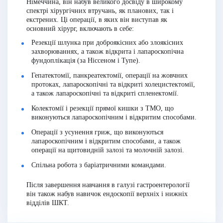
Німеччина, він набув великого досвіду в широкому
спектрі хірургічних втручань, як планових, так і
екстрених. Ці операції, в яких він виступав як
основний хірург, включають в себе:
Резекції шлунка при доброякісних або злоякісних
захворюваннях, а також відкрита і лапароскопічна
фундоплікація (за Ніссеном і Тупе).
Гепатектомії, панкреатектомії, операції на жовчних
протоках, лапароскопічні та відкриті холецистектомії,
а також лапароскопічні та відкриті спленектомії.
Колектомії і резекції прямої кишки з ТМО, що
виконуються лапароскопічним і відкритим способами.
Операції з усунення гриж, що виконуються
лапароскопічним і відкритим способами, а також
операції на щитовидній залозі та молочній залозі.
Спільна робота з баріатричними командами.
Після завершення навчання в галузі гастроентерології
він також набув навичок ендоскопії верхніх і нижніх
відділів ШКТ.